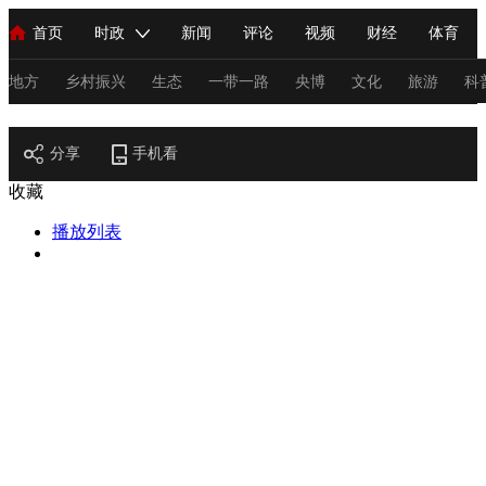
首页
时政
新闻
评论
视频
财经
体育
人民领袖习近平
直播
海外频道
片库
iPanda
栏目大全
联播+
English
中国领导人
节目单
Монгол
听音
央视快评
微视频
习式妙语
主持人
地方
乡村振兴
生态
一带一路
央博
文化
旅游
科
节目官网
总台春晚
分享
手机看
网络春晚
共产党员网
秧纪录
纪录片网
收藏
播放列表
新闻
国内
国际
评论
经济
军事
科技
法
人民领袖习近平
联播+
热解读
天天学习
习式妙语
视频
小央视频
小央直播
直播中国
熊猫频道
V
现场
前线
比划
快看
蓝海中国
新兵请入列
体育
直播
竞猜
2026年世界杯
2026年冬奥会
C
VIP会员
CCTV奥林匹克频道
生活体育大会
体育江湖