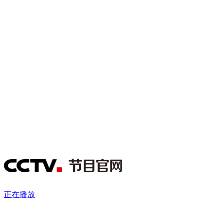
财经
教育
乡村振兴
生态环境
一带一路
央博
大国智造
大国展会
大国保险
云顶对话
云起
超
CCTV.节目官网
直播
节目单
栏目
片库
收视榜
正在播放