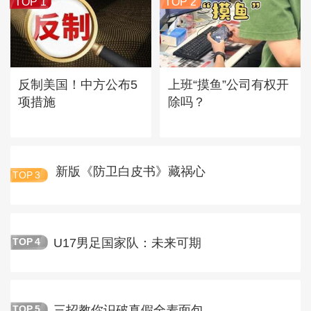
TOP 1
TOP 2
反制美国！中方公布5
上班“摸鱼”公司有权开
项措施
除吗？
新版《防卫白皮书》藏祸心
TOP
3
U17男足国家队：未来可期
TOP
4
三招教你识破真假全麦面包
TOP
5