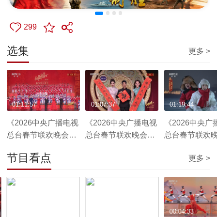
299
选集
更多 >
01:11:57
01:07:37
01:19:44
《2026中央广播电视
《2026中央广播电视
《2026中央广
总台春节联欢晚会》
总台春节联欢晚会》
总台春节联欢
20260217 1/4（字幕
20260217 2/4（字幕
20260217 3/
节目看点
更多 >
版）
版）
版）
00:02:56
00:11:30
00:04:33