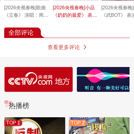
[2026央视春晚]歌曲
[2026央视春晚]小品
[2026央视春晚
《立春》 演唱：周慧
《奶奶的最爱》 表
《武BOT》 表
敏 刘敏涛 梁咏琪 秦
演：蔡明 王天放 松
树科技 河南塔
海璐 等（字幕版）
延动力（字幕版）
学校（字幕版
全部评论
查看更多评论
热播榜
TOP 1
TOP 2