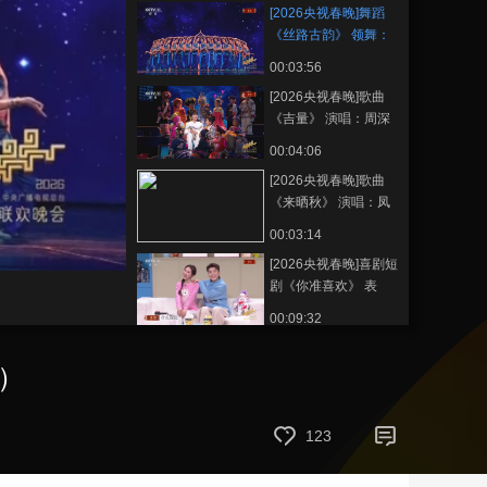
[2026央视春晚]舞蹈
艺术
汽车
数智
5G
产业+
《丝路古韵》 领舞：
非路热·伊力亚尔 李淼
00:03:56
时尚
天气
才艺
网展
央央好物
（字幕版）
[2026央视春晚]歌曲
《吉量》 演唱：周深
（字幕版）
00:04:06
[2026央视春晚]歌曲
《来晒秋》 演唱：凤
凰传奇 全国各地“三
00:03:14
农”工作者代表 等（字
[2026央视春晚]喜剧短
幕版）
剧《你准喜欢》 表
演：张小婉 周铁男 常
00:09:32
诚 等（字幕版）
[2026央视春晚]歌曲
版）
《人间共鸣》 演唱：
李健（字幕版）
00:04:05
[2026央视春晚]浙江义
123
乌分会场《世界义乌
中国年》 演唱：成龙
00:07:34