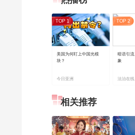
TOP 1
TOP 2
美国为何盯上中国光模
暗语引流
块？
象
今日亚洲
法治在线
相关推荐