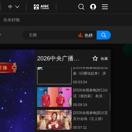
《武BOT》 表演：宇
中
树科技 河南塔沟武术
00:04:33
学校（字幕版）
央央好物
[2026央视春晚]歌曲
《智造未来》 演唱：
陈小春 言承旭 罗嘉豪
热榜
00:02:40
易烊千玺（字幕版）
[2026央视春晚]歌咏创
[2026央视春晚]舞
正在播放
意秀《贺花神》 表
蹈《丝路古韵》 领舞：非路热·
演：宁理 胡兵 刘钧 等
2026中央广播电视总台春节联欢晚会
伊力亚尔 李淼（字幕版）
收藏
00:05:48
（字幕版）
[2026央视春晚]创意组
曲《闪耀动起来》 演
唱：郭富城 王一博
00:03:54
（字幕版）
[2026央视春晚]对口白
话《谁的菜》 表演：
徐浩伦 谭湘文（字幕
00:09:19
版）
[2026央视春晚]四川宜
合体育
亚冬会
宾分会场《立上游》
演唱：魏翔 张歆艺 张
00:07:11
靓颖 等（字幕版）