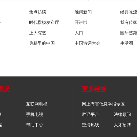
播
焦点访谈
晚间新闻
经典咏
法
时代楷模发布厅
开讲啦
我有传
然
正大综艺
人口
国际艺
眼
典籍里的中国
中国诗词大会
生活圈
概况
更多链接
互联网电视
网上有害信息举报专区
音
手机电视
辟谣平台
法律顾问
媒
帮助中心
望海热线
人才招聘