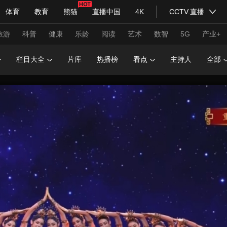
体育
教育
熊猫
直播中国
4K
CCTV.直播
式妙语
主持人
下载央视影音
热解读
天天学习
旅游
科普
健康
乐龄
阅读
艺术
数智
5G
产业+
栏目大全
片库
热播榜
看点
主持人
全部
纪录片网
国家大剧院
大型活动
科技
法治
文娱
人物
公益
图片
习式妙语
央视快评
央视网评
光华锐评
锋面
频道
VR/AR
4K专区
全景新闻
请入列
人生第一次
人生第二次
年冬奥会
CBA
NBA
中超
国足
国际足球
网球
综
体育江湖
文化体育
冰雪道路
足球道路