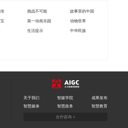
《又来了》 表演：王
宏坤 大锁 管乐 等（字
流传
挑战不可能
故事里的中国
00:11:09
幕版）
[2026央视春晚]安徽合
家宝
第一动画乐园
动物世界
肥分会场《合韵满江
苑
生活提示
中华民族
淮》 演唱：张远 李纯
00:07:22
王栎鑫 等（字幕版）
[2026央视春晚]歌曲
《梦底》 演唱：海来
阿木（字幕版）
00:03:00
[2026央视春晚]中外舞
蹈《踏地为节》 表
演：中央民族大学 中
00:03:38
央民族歌舞团 等（字
[2026央视春晚]歌曲
幕版）
《快乐小马》 演唱：
王安宇 黄子弘凡 范丞
关于我们
智媒学院
成果发布
00:02:41
丞 胡先煦（字幕版）
智慧媒体
智慧政务
智慧教育
[2026央视春晚]公益广
告《马年说马》（字
合作咨询 >
幕版）
00:01:29