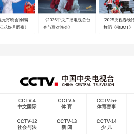
央视元宵晚会]创编
《2026中央广播电视总台
[2025央视春晚
江花好月圆夜》
春节联欢晚会》
舞蹈《秧BOT》
贤齐 郭霄 等
20260217 3/4（字幕版）
州宇树科技 新
（字幕版）
CCTV-4
CCTV-5
CCTV-5+
中文国际
体 育
体育赛事
CCTV-12
CCTV-13
CCTV-14
社会与法
新 闻
少 儿