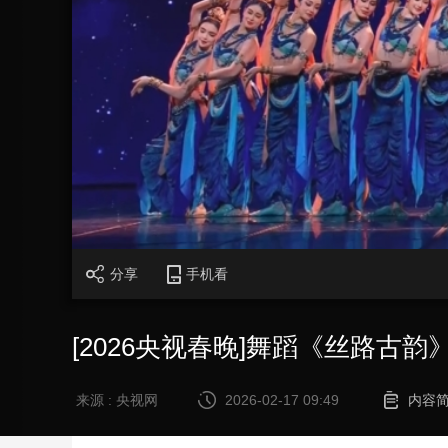
财经
教育
乡村振兴
生态环境
一带一路
大国智造
大国展会
大国保险
云顶对话
CCTV.节目官网
直播
节目单
栏目
片库
分享
手机看
[2026央视春晚]舞蹈《丝路古
来源 : 央视网
2026-02-17 09:49
内容