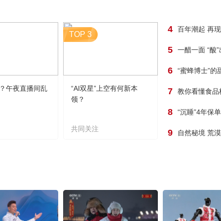
4
百年潮起 再
TOP 3
5
一醋一面 “酸
6
“蜜蜂博士”的
？午夜直播间乱
“AI双星”上空有何新本
7
教你看懂食品
领？
8
“沉睡”4年保
共同关注
9
自然秘境 荒