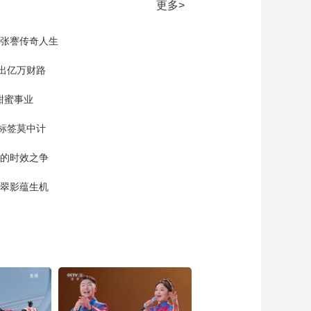
演：于和伟（字幕
更多>
00:02:00
版）
[2026央视春晚]歌曲
现张謇传奇人生
《宝岛恋歌》 演唱：
胡德夫 辛晓琪 伊能静
00:04:53
等（字幕版）
”出亿万财路
[2026央视春晚]歌曲
《你我经历的一刻》
甜蜜事业
演唱：王菲（字幕
00:03:43
版）
标签莫中计
[2026央视春晚]魔术
《惊喜定格》 表演：
单的时效之争
邓男子（字幕版）
00:07:04
漠翠影蕴生机
[2026央视春晚]黑龙江
哈尔滨分会场《冰雪
暖世界》 表演：宋佳
00:07:24
韩庚 高进 等（字幕
[2026央视春晚]歌曲
版）
《许我再少年》 演
唱：魏晨 刘宇宁（字
00:03:01
幕版）
[2026央视春晚]戏曲
《春晖满梨园》 表