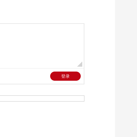
Lionel Richie（字幕
[2026央视春晚]歌曲
版）
《奔腾的海骝马》 表
演：乌日娜 阿如那 等
00:04:19
（字幕版）
[2026央视春晚]互动歌
曲《手到福来》 表
演：梁家辉 刘涛 张新
00:02:56
成（字幕版）
[2026央视春晚]喜剧短
剧《血压计》 表演：
郭江涛 余钦南 孙超
00:09:17
（字幕版）
[2026央视春晚]舞蹈
《喜雨》 领舞：孟庆
旸（字幕版）
00:03:22
[2026央视春晚]歌曲
《妈妈有座电影院》
演唱：邓超（字幕
00:03:35
版）
[2026央视春晚]公益短
片《同曲迎春》 主