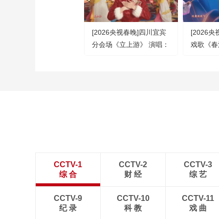
[2026央视春晚]四川宜宾
[2026
分会场《立上游》 演唱：
戏歌《春
魏翔 张歆艺 张靓颖 等
表演：任
（字幕版）
CCTV-1
CCTV-2
CCTV-3
综 合
财 经
综 艺
CCTV-9
CCTV-10
CCTV-11
纪 录
科 教
戏 曲