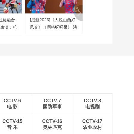
演：张幼麟 楼胜 李延
00:09:40
柯 等（字幕版）
[2026央视春晚]微音乐
]创意融合
[启航2026]《人说山西好
[2024央视春晚]《舞乐
剧《每道光》 表演：
 表演：杭
风光》《啊格呀呀呆》 演
疆》 演唱：王宏伟 于
王铮亮 汪苏泷 李现 等
00:03:29
（字幕版）
疆艺术学院
唱：渠永梅 薛宝宝 表
胧 迪丽热巴 艾热（字
[2026央视春晚]歌曲
演：吕梁市文化艺术中心
版）
《小家年年》 演唱：
马鑫芮 徐铭聪 朱正怀
00:02:19
李晓青（字幕版）
[2026央视春晚]公益广
告《回家吃饭》（字
幕版）
00:01:27
[2026央视春晚]贺岁微
电影《我最难忘的今
宵》 领衔主演：沈腾
00:08:17
CCTV-6
CCTV-7
CCTV-8
马丽（字幕版）
电 影
国防军事
电视剧
[2026央视春晚]歌曲
《别来无恙》 演唱：
任素汐 毛不易（字幕
CCTV-15
CCTV-16
CCTV-17
00:03:21
版）
音 乐
奥林匹克
农业农村
[2026央视春晚]小品