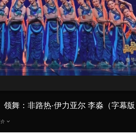
央博
非遗
文化
旅游
科普
健康
乐龄
阅读
云起
超级工厂
智敬中国
全民健康
颜选攻略
海洋
热播榜
总台企业白名单
韵》 领舞：非路热·伊力亚尔 李淼（字幕
简介