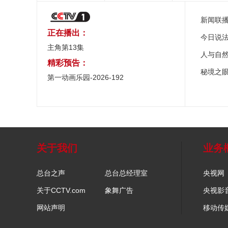
新闻联
正在播出：
今日说
主角第13集
人与自
精彩预告：
秘境之
第一动画乐园-2026-192
关于我们
业务
总台之声
总台总经理室
央视网
关于CCTV.com
象舞广告
央视影
网站声明
移动传