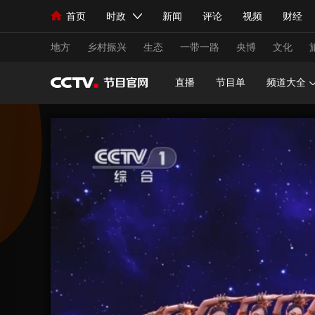
首页
时政
新闻
评论
视频
财经
人民领袖习近平
直播
海外频道
片库
iPanda
栏目大全
联播+
English
中国领导人
节目单
Монгол
听音
央视快评
微视频
习
地方
乡村振兴
生态
一带一路
央博
文化
直播
节目单
频道大全
总台春晚
网络春晚
共产党员网
秧纪录
新闻
国内
国际
评论
经济
军事
人民领袖习近平
联播+
热解读
天天学习
视频
小央视频
小央直播
直播中国
熊猫
现场
前线
比划
快看
蓝海中国
新兵
体育
直播
竞猜
2026年世界杯
2026
VIP会员
CCTV奥林匹克频道
生活体育大会