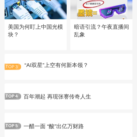
美国为何盯上中国光模
暗语引流？午夜直播间
块？
乱象
“AI双星”上空有何新本领？
TOP
3
百年潮起 再现张謇传奇人生
TOP
4
一醋一面 “酸”出亿万财路
TOP
5