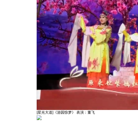
[星光大道]《游园惊梦》 表演：董飞