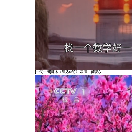
[一笑一周]魔术《预见奇迹》 表演：傅琰东