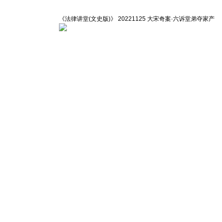
《法律讲堂(文史版)》 20221125 大宋奇案·六诉堂弟夺家产