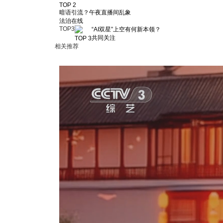
TOP 2
暗语引流？午夜直播间乱象
法治在线
TOP
3
“AI双星”上空有何新本领？
共同关注
TOP 3
相关推荐