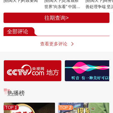
[朝闻天下]时政要闻
[朝闻天下]记者观察
[朝闻天下]商务
世界“向东看” 中国提
善处理争端 坚
供稳定性和确定性
自身合法权益
往期查询>
全部评论
查看更多评论
热播榜
TOP 1
TOP 2