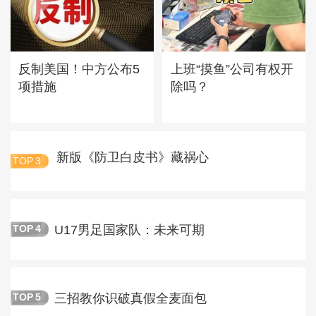
反制美国！中方公布5
上班“摸鱼”公司有权开
项措施
除吗？
新版《防卫白皮书》藏祸心
TOP
3
U17男足国家队：未来可期
TOP
4
三招教你识破真假全麦面包
TOP
5