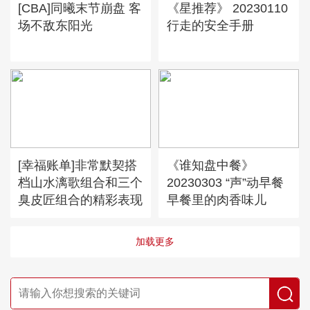
[CBA]同曦末节崩盘 客
《星推荐》 20230110
场不敌东阳光
行走的安全手册
[幸福账单]非常默契搭
《谁知盘中餐》
档山水漓歌组合和三个
20230303 “声”动早餐
臭皮匠组合的精彩表现
早餐里的肉香味儿
加载更多