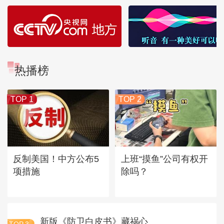
热播榜
TOP 1
TOP 2
反制美国！中方公布5
上班“摸鱼”公司有权开
项措施
除吗？
新版《防卫白皮书》藏祸心