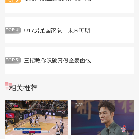
TOP
3
U17男足国家队：未来可期
TOP
4
三招教你识破真假全麦面包
TOP
5
相关推荐