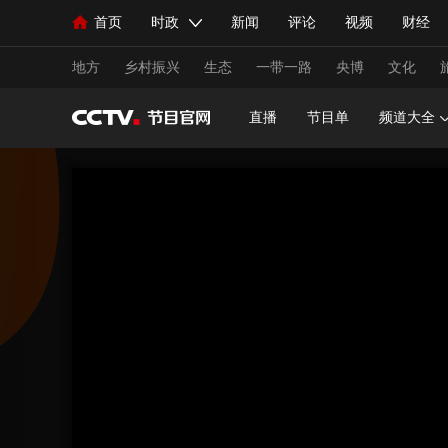
首页
时政
新闻
评论
视频
财经
人民领袖习近平
直播
海外频道
片库
iPanda
栏目大全
联播+
English
中国领导人
节目单
Монгол
听音
央视快评
微视频
习
地方
乡村振兴
生态
一带一路
央博
文化
直播
节目单
频道大全
总台春晚
网络春晚
共产党员网
秧纪录
新闻
国内
国际
评论
经济
军事
人民领袖习近平
联播+
热解读
天天学习
视频
小央视频
小央直播
直播中国
熊猫
现场
前线
比划
快看
蓝海中国
新兵
体育
直播
竞猜
2026年世界杯
2026年
VIP会员
CCTV奥林匹克频道
生活体育大会