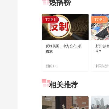
热播榜
TOP 1
TOP 2
反制美国！中方公布5项
上班“摸
措施
吗？
新闻1+1
中国法治
相关推荐