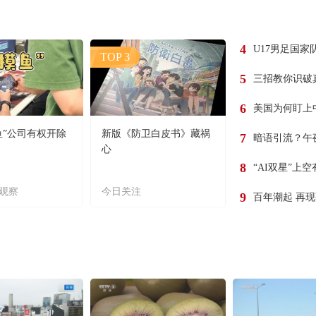
4
U17男足国家
TOP 3
5
三招教你识破
6
美国为何盯上
鱼”公司有权开除
新版《防卫白皮书》藏祸
7
暗语引流？午
心
8
“AI双星”上
观察
今日关注
9
百年潮起 再