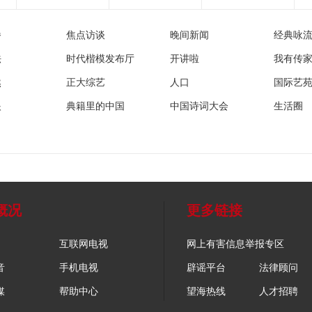
播
焦点访谈
晚间新闻
经典咏
法
时代楷模发布厅
开讲啦
我有传
然
正大综艺
人口
国际艺
眼
典籍里的中国
中国诗词大会
生活圈
概况
更多链接
互联网电视
网上有害信息举报专区
音
手机电视
辟谣平台
法律顾问
媒
帮助中心
望海热线
人才招聘