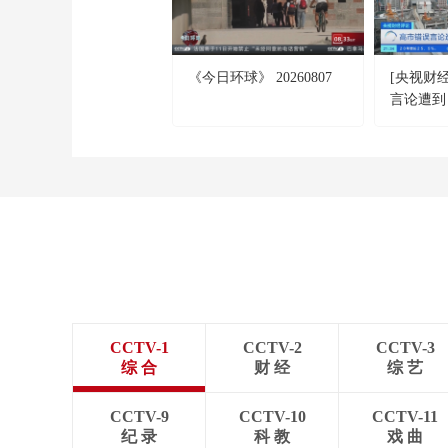
《今日环球》 20260807
[央视财
言论遭到
评
CCTV-1
CCTV-2
CCTV-3
综 合
财 经
综 艺
CCTV-9
CCTV-10
CCTV-11
纪 录
科 教
戏 曲