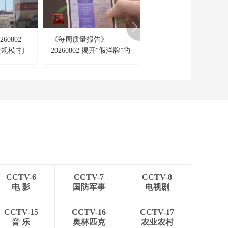
[今日环球]春节临近
年货市场消费旺
00:02:49
60802
《每周质量报告》
[海峡两岸]两岸警告日
[今日环球]2026春节档
规模”打
20260802 揭开“假洋牌”的
别碰台海红线
电影片单在京发布
F-35战
真面目
00:01:30
[今日环球]今日可购买
大年初八火车票
00:00:10
[今日环球]2026年春运
“枢纽+支线”航空 “拉
近”家乡的距离
00:01:51
[今日环球]春运订机票
谨防诈骗
CCTV-6
CCTV-7
CCTV-8
00:03:03
电 影
国防军事
电视剧
[今日环球]沪深北交易
所优化再融资一揽子
CCTV-15
CCTV-16
CCTV-17
措施出台
音 乐
奥林匹克
农业农村
00:00:43