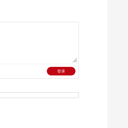
政联盟获得国会众议
00:00:49
院过半数议席
[今日环球]俄罗斯称乌
克兰和波兰参与刺杀
俄中将事件
00:01:52
[今日环球]俄外长：绝
不允许在乌部署危及
俄安全利益的武器
00:01:33
[今日环球]古巴：航空
燃油出现短缺
00:01:54
[今日环球]美国国防
部：美军在印度洋拦
截一艘油轮
00:00:35
[今日环球]美参议员代
表团在格陵兰岛首府
举行发布会
00:01:28
[今日环球]爱泼斯坦前