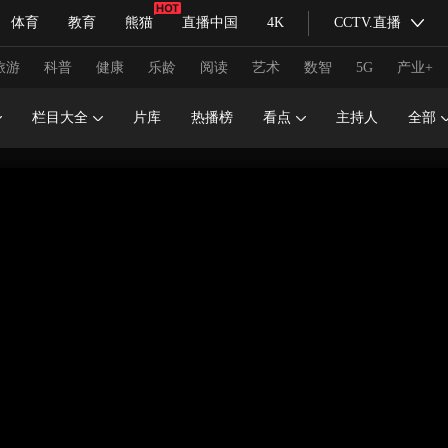
体育
教育
熊猫
直播中国
4K
CCTV.直播
式妙语
主持人
下载央视影音
热解读
天天学习
旅游
科普
健康
乐龄
阅读
艺术
数智
5G
产业+
栏目大全
片库
热播榜
看点
主持人
全部
纪录片网
国家大剧院
大型活动
科技
法治
文娱
人物
公益
图片
习式妙语
央视快评
央视网评
光华锐评
锋面
频道
VR/AR
4K专区
全景新闻
请入列
人生第一次
人生第二次
冬奥会
CBA
NBA
中超
国足
国际足球
网球
综
体育江湖
文化体育
冰雪道路
足球道路