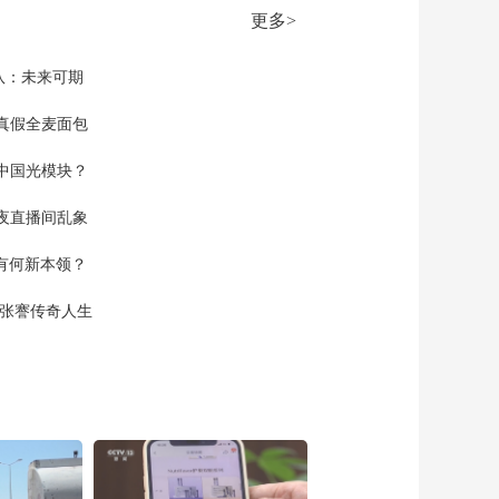
女友马克斯韦尔接受
更多>
国会质询
00:00:56
[今日环球]美司法部公
队：未来可期
布爱泼斯坦文件涂黑
施害者名字引众怒
真假全麦面包
00:01:44
[今日环球]爱泼斯坦案
中国光模块？
文件震荡英国政坛
00:02:19
夜直播间乱象
[今日环球]欧美多位政
空有何新本领？
商人士牵涉爱泼斯坦
案
00:02:04
现张謇传奇人生
[今日环球]联合国秘书
长向中国人民致以马
年新春祝福
00:00:57
[今日环球]春节将至年
味浓 大江南北迎新春
00:02:20