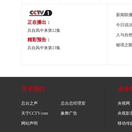
新闻联
正在播出：
今日说
兵自风中来第12集
人与自
精彩预告：
秘境之
兵自风中来第13集
关于我们
业务
总台之声
总台总经理室
央视网
关于CCTV.com
象舞广告
央视影
网站声明
移动传