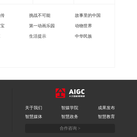
[今日环球]国家医疗保
障局：组建医保影像
流传
挑战不可能
故事里的中国
云跨省秒调阅医院网
00:01:30
络
家宝
第一动画乐园
动物世界
[今日环球]冰雪米兰
米兰冬奥会·自由式滑
苑
生活提示
中华民族
雪女子坡面障碍技巧
00:01:14
谷爱凌摘银 刘梦婷获
[今日环球]冰雪米兰
得第5名
米兰冬奥会·自由式滑
雪女子坡面障碍技巧
00:00:47
谷爱凌摘银 总台记者
[今日环球]冰雪米兰
赛场独家专访
宋祺武创中国跳台滑
雪男子标准台最佳成
00:00:31
绩
[今日环球]冰雪米兰
张小楠获得单板滑雪
关于我们
智媒学院
成果发布
女子大跳台第五名
00:00:22
智慧媒体
智慧政务
智慧教育
[今日环球]1月全国期
合作咨询 >
货交易市场成交额同
比增长105.14%