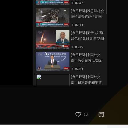
释其浓缩铀
00:02:47
艺术
汽车
数智
5G
产业+
[今日环球]以总理将会
晤特朗普磋商伊朗问
时尚
天气
才艺
网展
央央好物
题
00:02:13
[今日环球]美伊“核”谈
以色列“紧盯导弹”为哪
般？
00:03:15
[今日环球]中国外交
部：敦促日方以实际
行动维护中日关系政
00:02:03
治基础
[今日环球]中国外交
部：日本是走和平道
路还是逆历史潮流值
00:01:25
得深思
[今日环球]中国外交
部：日本应在靖国神
社等重大历史问题上
00:01:10
13
谨言慎行
[今日环球]日本众议院
选举结果公布 日本执