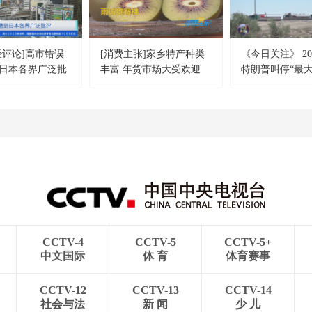
经评论]高市错误
[消费主张]家乡特产种类
《今日关注》 202
日本各界广泛批
丰富 年货市场大受欢迎
特朗普叫停“最大
击 伊朗称摧毁美军
机
CCTV-4
CCTV-5
CCTV-5+
中文国际
体 育
体育赛事
CCTV-12
CCTV-13
CCTV-14
社会与法
新 闻
少 儿