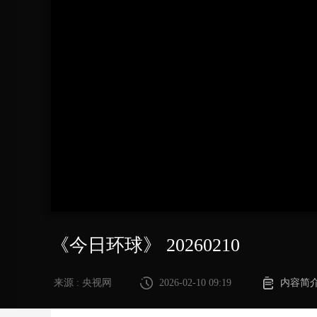
财经
教育
乡村振兴
生态环境
一带一路
大国智造
大国展会
大国保险
云顶对话
CCTV.节目官网
直播
节目单
栏目
片库
《今日环球》 20260210
来源 : 央视网
2026-02-10 09:19
内容简