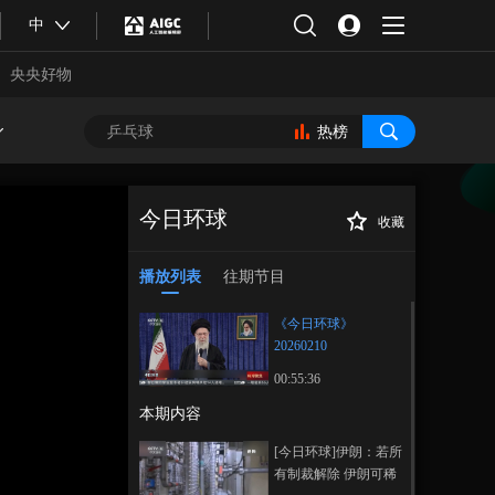
中
央央好物
热榜
今日环球
收藏
《今日环球》
正在播放
20260210
播放列表
往期节目
《今日环球》
20260210
00:55:36
本期内容
合体育
亚冬会
[今日环球]伊朗：若所
有制裁解除 伊朗可稀