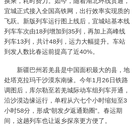
换乘，耗时费力。如今，随着湖北环线贯通，
宜城正式接入全国高铁网，出行效率实现质的
飞跃。新版列车运行图上线后，宜城站基本线
列车车次由18列增加到35列，再加上高峰线
列车13列，共计48列，运力大幅提升。车站
到发人数比春运前提高了近40%。
新疆巴州若羌县是中国面积最大的县，地
处塔克拉玛干沙漠东南缘。今年1月26日铁路
调图后，库尔勒至若羌城际动车组列车开通，
沿沙漠边缘运行，单程从六七个小时缩短至3
小时58分，形成“朝发夕返通勤圈”。春运期
间，这趟列车也让返乡探亲更方便了。