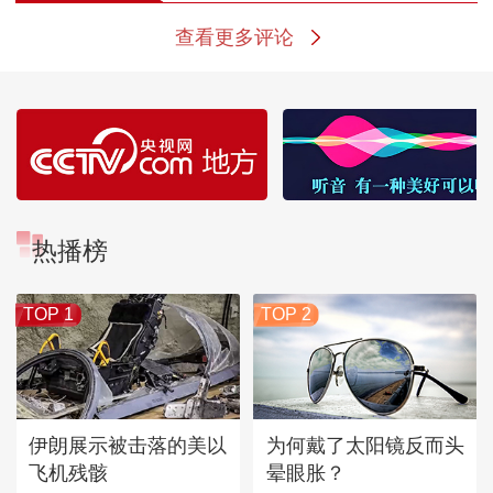
查看更多评论
热播榜
TOP 1
TOP 2
伊朗展示被击落的美以
为何戴了太阳镜反而头
飞机残骸
晕眼胀？