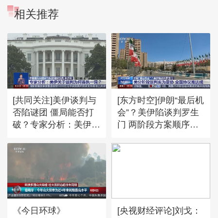
相关推荐
[共同关注]美伊谈判与
[东方时空]伊朗“最后机
否陷谜团 僵局能否打
会”？美伊陷谈判罗生
破？专家分析：美伊关
门 两阶段方案顺序安
于谈判为何各执一词？
排有何考量 可行性多
大？
《今日环球》
[央视财经评论]刘戈：