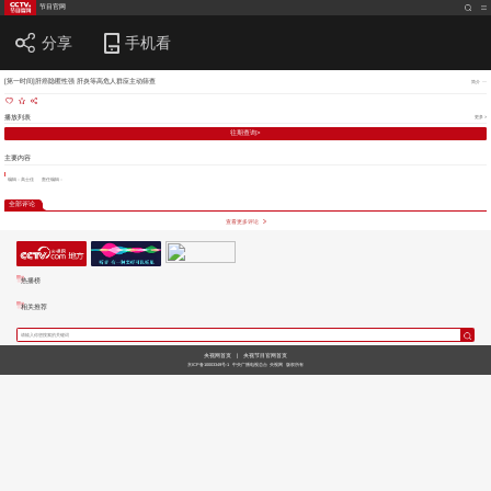
节目官网
分享
手机看
[第一时间]肝癌隐匿性强 肝炎等高危人群应主动筛查
简介
播放列表
更多 >
往期查询>
主要内容
编辑：高士佳
责任编辑：
全部评论
查看更多评论
热播榜
相关推荐
央视网首页
|
央视节目官网首页
京ICP备10003349号-1
中央广播电视总台
央视网
版权所有