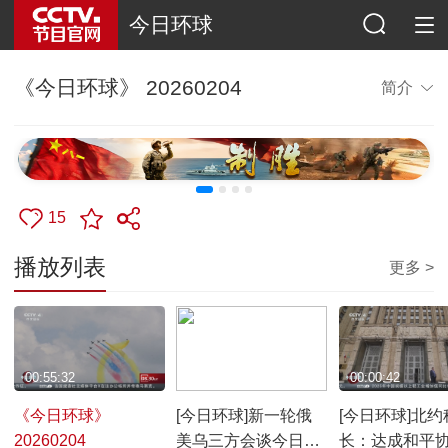
今日环球
《今日环球》 20260204
简介
15
播放列表
更多 >
00:55:32
00:02:03
00:00:42
《今日环球》
[今日环球]新一轮俄
[今日环球]北约
20260204
美乌三方会谈今日开
长：达成和平