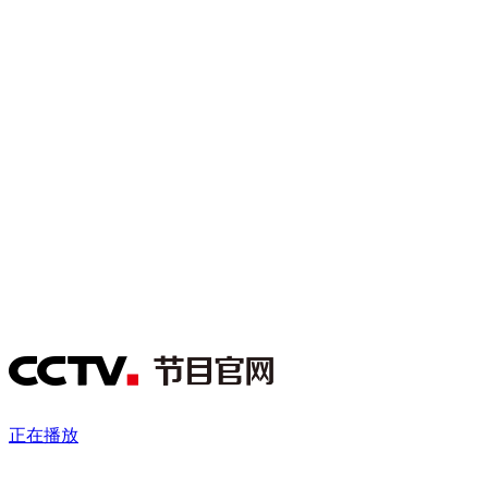
财经
教育
乡村振兴
生态环境
一带一路
央博
大国智造
大国展会
大国保险
云顶对话
云起
超
CCTV.节目官网
直播
节目单
栏目
片库
热播榜
正在播放