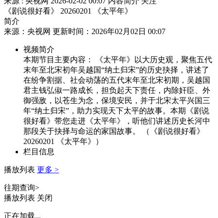
来源 : 央视网
2026-02-02 00:07
内容简介
关注
《剧说很好看》 20260201 《太平年》
简介
来源：央视网 更新时间：2026年02月02日 00:07
视频简介
本期节目主要内容： 《太平年》以大历史观，聚焦五代
末年至北宋初年吴越国“纳土归宋”的历史抉择，讲述了
在纷争割据、社会动荡的五代末年至北宋初期，吴越国
君主钱弘俶一路成长，担负起天下责任，内除奸臣、外
御强敌，以苍生为念，保境安民，并于北宋太平兴国三
年“纳土归宋”，助力实现天下太平的故事。本期《剧说
很好看》带您走进《太平年》，听他们讲述历史长河中
那段关于抉择与命运的家国故事。 （《剧说很好看》
20260201 《太平年》）
栏目信息
播放列表
更多 >
往期查询>
播放列表
关闭
正在加载...