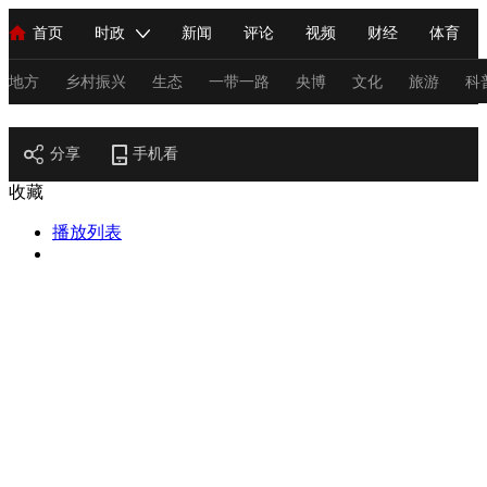
首页
时政
新闻
评论
视频
财经
体育
人民领袖习近平
直播
海外频道
片库
iPanda
栏目大全
联播+
English
中国领导人
节目单
Монгол
听音
央视快评
微视频
习式妙语
主持人
地方
乡村振兴
生态
一带一路
央博
文化
旅游
科
节目官网
总台春晚
分享
手机看
网络春晚
共产党员网
秧纪录
纪录片网
收藏
播放列表
新闻
国内
国际
评论
经济
军事
科技
法
人民领袖习近平
联播+
热解读
天天学习
习式妙语
视频
小央视频
小央直播
直播中国
熊猫频道
V
现场
前线
比划
快看
蓝海中国
新兵请入列
体育
直播
竞猜
2026年世界杯
2026年冬奥会
C
VIP会员
CCTV奥林匹克频道
生活体育大会
体育江湖