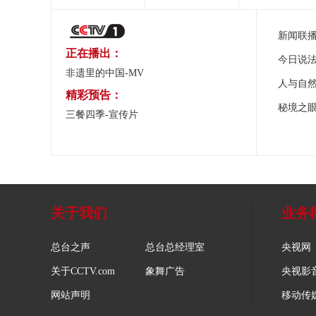
新闻联
正在播出：
今日说
非遗里的中国-MV
人与自
精彩预告：
秘境之
三餐四季-宣传片
关于我们
业务
总台之声
总台总经理室
央视网
关于CCTV.com
象舞广告
央视影
网站声明
移动传