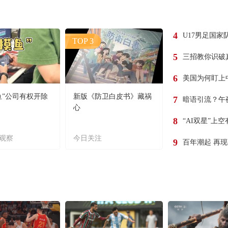
4
U17男足国家
TOP 3
5
三招教你识破
6
美国为何盯上
鱼”公司有权开除
新版《防卫白皮书》藏祸
7
暗语引流？午
心
8
“AI双星”上
观察
今日关注
9
百年潮起 再