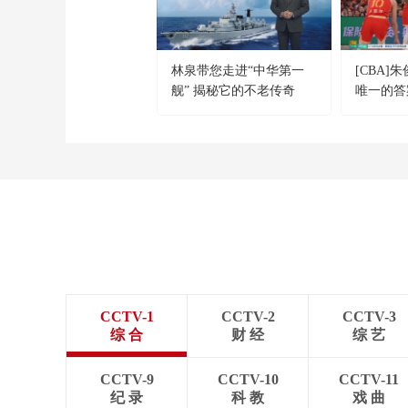
林泉带您走进“中华第一
[CBA]
舰” 揭秘它的不老传奇
唯一的答
CCTV-1
CCTV-2
CCTV-3
综 合
财 经
综 艺
CCTV-9
CCTV-10
CCTV-11
纪 录
科 教
戏 曲