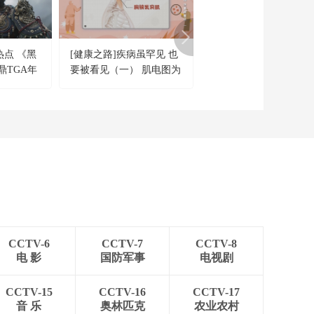
法治在线
“AI双星”上空有何新
本领？
热点 《黑
[健康之路]疾病虽罕见 也
《田园帮帮团》 202506
共同关注
鼎TGA年
要被看见（一） 肌电图为
高手来了·养好蜗牛有技
百年潮起 再现张謇传
”
渐冻症诊断带来新开端
奇人生
文化十分
一醋一面 “酸”出亿万
财路
生财有道
CCTV-6
CCTV-7
CCTV-8
电 影
国防军事
电视剧
CCTV-15
CCTV-16
CCTV-17
音 乐
奥林匹克
农业农村