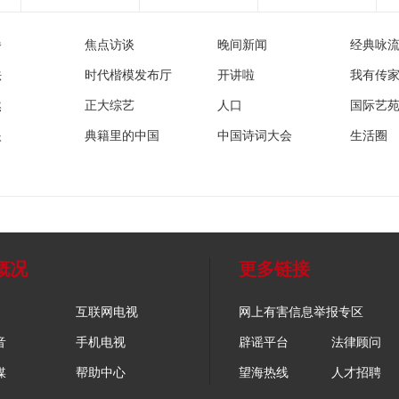
播
焦点访谈
晚间新闻
经典咏
法
时代楷模发布厅
开讲啦
我有传
然
正大综艺
人口
国际艺
眼
典籍里的中国
中国诗词大会
生活圈
概况
更多链接
互联网电视
网上有害信息举报专区
音
手机电视
辟谣平台
法律顾问
媒
帮助中心
望海热线
人才招聘