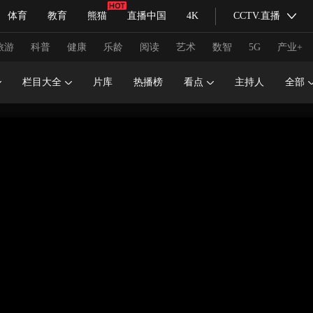
体育
教育
熊猫
直播中国
4K
CCTV.直播
式妙语
主持人
下载央视影音
热解读
天天学习
旅游
科普
健康
乐龄
阅读
艺术
数智
5G
产业+
栏目大全
片库
热播榜
看点
主持人
全部
纪录片网
国家大剧院
大型活动
科技
法治
文娱
人物
公益
图片
习式妙语
央视快评
央视网评
光华锐评
锋面
频道
VR/AR
4K专区
全景新闻
请入列
人生第一次
人生第二次
冬奥会
CBA
NBA
中超
国足
国际足球
网球
综
体育江湖
文化体育
冰雪道路
足球道路