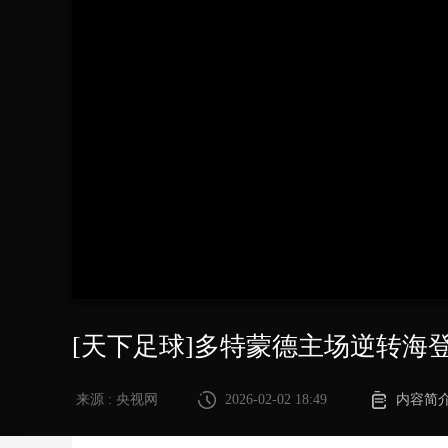
财经
教育
乡村振兴
生态环境
一带一路
大国智造
大国展会
大国保险
云顶对话
CCTV.节目官网
直播
节目单
栏目
片库
[天下足球]多特蒙德主场逆转海
来源 : 央视网
2026-02-02 18:49
内容简