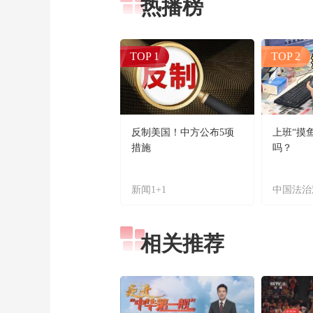
热播榜
TOP 1
TOP 2
反制美国！中方公布5项
上班“摸
措施
吗？
新闻1+1
中国法治
相关推荐