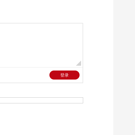
00:03:04
[天下足球]利物浦逆转
纽卡斯尔联 终结五轮
不胜
00:02:01
[天下足球]恩佐补时绝
杀 切尔西胜西汉姆联
00:02:20
[天下足球]徐彬：勇敢
追梦
00:18:19
[天下足球]索兰克蝎子
摆尾领衔一周十佳进
球
00:04:05
热播榜
反制美国！中方公布5
项措施