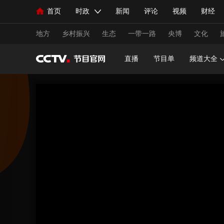
首页
时政
新闻
评论
视频
财经
人民领袖习近平
直播
海外频道
片库
iPanda
栏目大全
联播+
English
中国领导人
节目单
Монгол
听音
央视快评
微视频
习
地方
乡村振兴
生态
一带一路
央博
文化
直播
节目单
频道大全
总台春晚
网络春晚
共产党员网
秧纪录
新闻
国内
国际
评论
经济
军事
人民领袖习近平
联播+
热解读
天天学习
视频
小央视频
小央直播
直播中国
熊猫
现场
前线
比划
快看
蓝海中国
新兵
体育
直播
竞猜
2026年世界杯
2026年
VIP会员
CCTV奥林匹克频道
生活体育大会