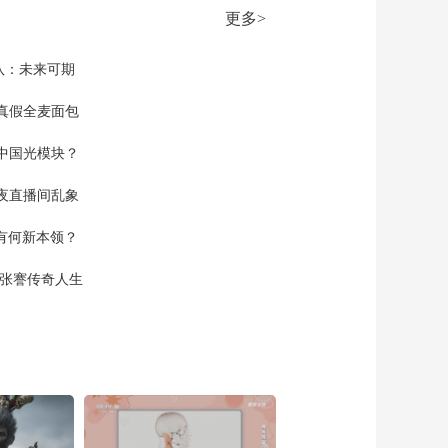
新闻1+1
更多>
上班“摸鱼”公司有权开
除吗？
队：未来可期
中国法治观察
新版《防卫白皮书》
真假全麦面包
藏祸心
中国光模块？
今日关注
U17男足国家队：未来
夜直播间乱象
可期
足球之夜
空有何新本领？
三招教你识破真假全
现张謇传奇人生
麦面包
健康之路
美国为何盯上中国光
模块？
今日亚洲
暗语引流？午夜直播
间乱象