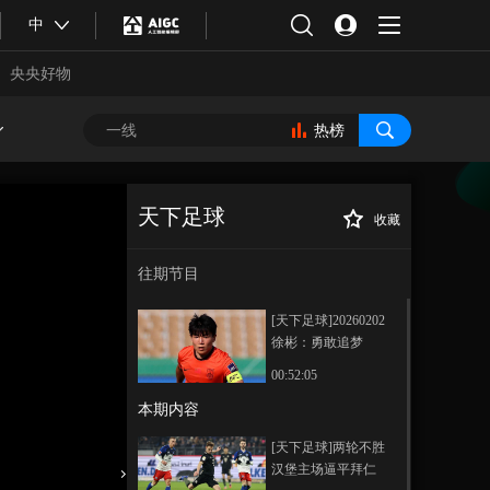
中
央央好物
热榜
天下足球
收藏
[天下足球]多特蒙
正在播放
德主场逆转海登海姆
往期节目
[天下足球]20260202
徐彬：勇敢追梦
00:52:05
本期内容
合体育
亚冬会
[天下足球]两轮不胜
汉堡主场逼平拜仁