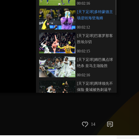
00:02:16
艺术
汽车
数智
5G
产业+
[天下足球]多特蒙德主
场逆转海登海姆
时尚
天气
才艺
网展
央央好物
00:02:12
[天下足球]巴塞罗那客
胜埃尔切
00:02:15
[天下足球]姆巴佩点球
绝杀 皇马主场险胜
00:02:16
[天下足球]两球领先不
保险 曼城被热刺逼平
00:02:15
[天下足球]四球大胜
阿森纳力克利兹联
00:01:49
14
[天下足球]舍什科献绝
杀 曼联三连胜