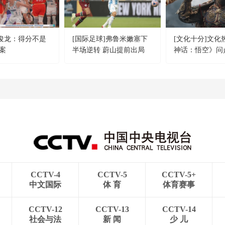
朱俊龙：得分不是
[国际足球]弗鲁米嫩塞下
[文化十分]文化
案
半场逆转 蔚山提前出局
神话：悟空》问
度“最佳动作游戏
CCTV-4
CCTV-5
CCTV-5+
中文国际
体 育
体育赛事
CCTV-12
CCTV-13
CCTV-14
社会与法
新 闻
少 儿