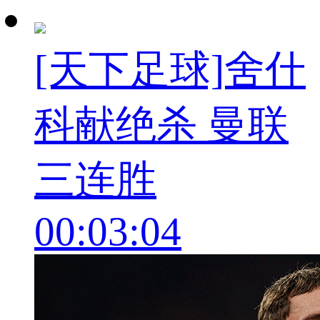
[天下足球]舍什
科献绝杀 曼联
三连胜
00:03:04