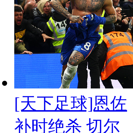
[天下足球]恩佐
补时绝杀 切尔