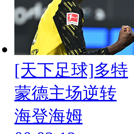
[天下足球]多特
蒙德主场逆转
海登海姆