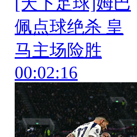
[天下足球]姆巴
佩点球绝杀 皇
马主场险胜
00:02:16