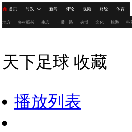
首页
时政
新闻
评论
视频
财经
体育
人民领袖习近平
直播
海外频道
片库
iPanda
栏目大全
联播+
English
中国领导人
节目单
Монгол
听音
央视快评
微视频
习式妙语
主持人
地方
乡村振兴
生态
一带一路
央博
文化
旅游
科
天下足球
总台春晚
网络春晚
共产党员网
秧纪录
纪录片网
天下足球
收藏
新闻
国内
国际
评论
经济
军事
科技
法
人民领袖习近平
联播+
热解读
天天学习
习式妙语
视频
小央视频
小央直播
直播中国
熊猫频道
V
播放列表
现场
前线
比划
快看
蓝海中国
新兵请入列
体育
直播
竞猜
2026年世界杯
2026年冬奥会
C
VIP会员
CCTV奥林匹克频道
生活体育大会
体育江湖