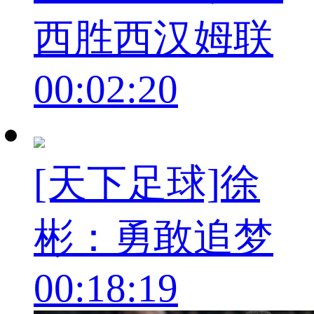
西胜西汉姆联
00:02:20
[天下足球]徐
彬：勇敢追梦
00:18:19