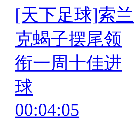
[天下足球]索兰
克蝎子摆尾领
衔一周十佳进
球
00:04:05