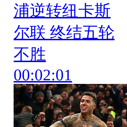
浦逆转纽卡斯
尔联 终结五轮
不胜
00:02:01