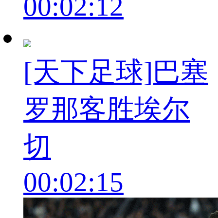
00:02:12
[天下足球]巴塞
罗那客胜埃尔
切
00:02:15