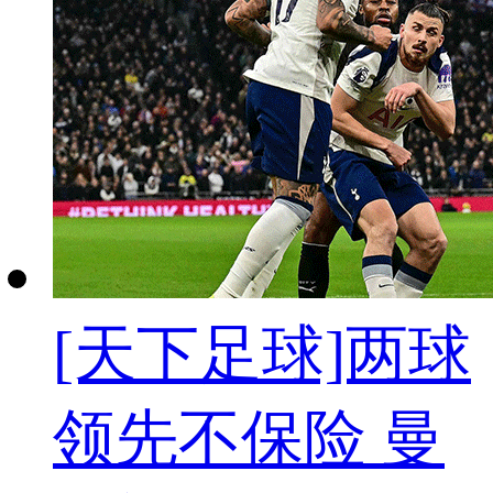
[天下足球]两球
领先不保险 曼