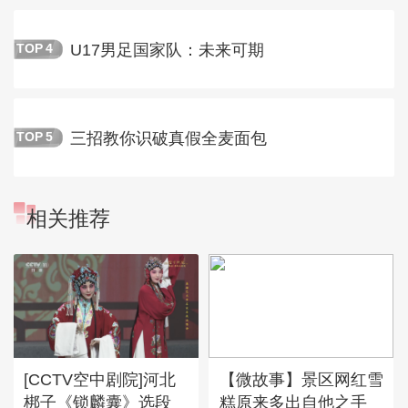
U17男足国家队：未来可期
TOP
4
三招教你识破真假全麦面包
TOP
5
相关推荐
[CCTV空中剧院]河北
【微故事】景区网红雪
梆子《锁麟囊》选段
糕原来多出自他之手