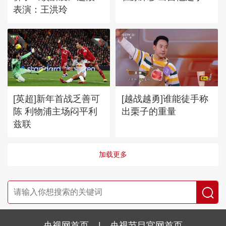
表演：王洪玲
[英超]新年首战乏善可
[越战越勇]谁能徒手称
陈 利物浦主场闷平利
出栗子的重量
兹联
加载更多
央视网首页
|
央视节目官网首页