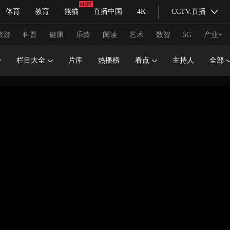
体育
教育
熊猫
直播中国
4K
CCTV.直播
式妙语
主持人
下载央视影音
热解读
天天学习
旅游
科普
健康
乐龄
阅读
艺术
数智
5G
产业+
栏目大全
片库
热播榜
看点
主持人
全部
纪录片网
国家大剧院
大型活动
科技
法治
文娱
人物
公益
图片
习式妙语
央视快评
央视网评
光华锐评
锋面
频道
VR/AR
4K专区
全景新闻
请入列
人生第一次
人生第二次
冬奥会
CBA
NBA
中超
国足
国际足球
网球
综
体育江湖
文化体育
冰雪道路
足球道路