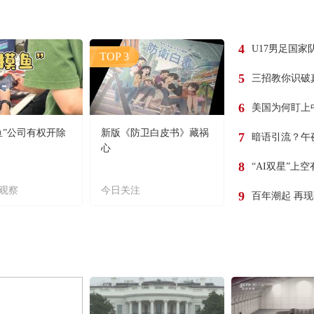
4
U17男足国家
TOP 3
5
三招教你识破
6
美国为何盯上
鱼”公司有权开除
新版《防卫白皮书》藏祸
7
暗语引流？午
心
8
“AI双星”上
观察
今日关注
9
百年潮起 再