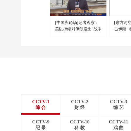
[中国舆论场]记者观察：
[东方时
美以持续对伊朗发出“战争
击伊朗 
威胁”
般？
CCTV-1
CCTV-2
CCTV-3
综 合
财 经
综 艺
CCTV-9
CCTV-10
CCTV-11
纪 录
科 教
戏 曲