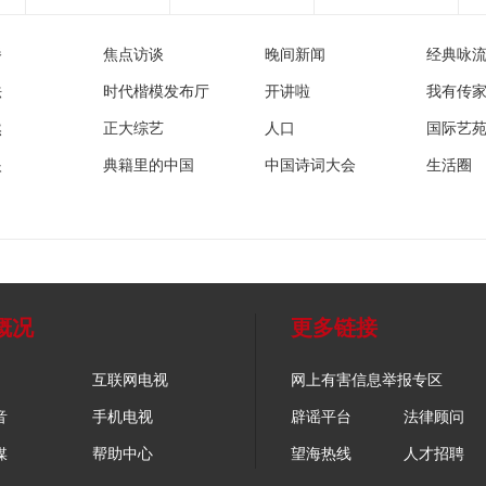
播
焦点访谈
晚间新闻
经典咏
法
时代楷模发布厅
开讲啦
我有传
然
正大综艺
人口
国际艺
眼
典籍里的中国
中国诗词大会
生活圈
概况
更多链接
互联网电视
网上有害信息举报专区
音
手机电视
辟谣平台
法律顾问
媒
帮助中心
望海热线
人才招聘