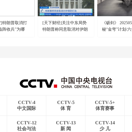
空]特朗普取消打
[天下财经]关注中东局势
《砺剑》 202505
“临阵收兵”为哪
特朗普称同意取消对伊朗
秘“金穹”计划/六
的打击
来“空战风暴”？
CCTV-4
CCTV-5
CCTV-5+
中文国际
体 育
体育赛事
CCTV-12
CCTV-13
CCTV-14
社会与法
新 闻
少 儿