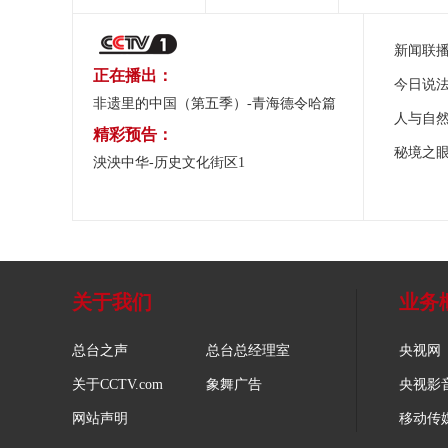
新闻联
正在播出：
今日说
非遗里的中国（第五季）-青海德令哈篇
人与自
精彩预告：
秘境之
泱泱中华-历史文化街区1
关于我们
业务
总台之声
总台总经理室
央视网
关于CCTV.com
象舞广告
央视影
网站声明
移动传