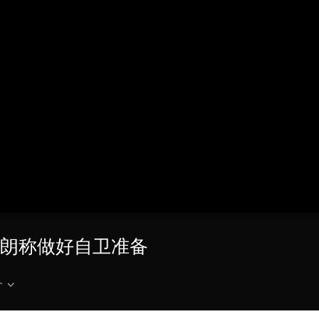
央博
非遗
文化
旅游
科普
健康
乐龄
阅读
云起
超级工厂
智敬中国
全民健康
颜选攻略
海洋
热播榜
总台企业白名单
伊朗称做好自卫准备
介