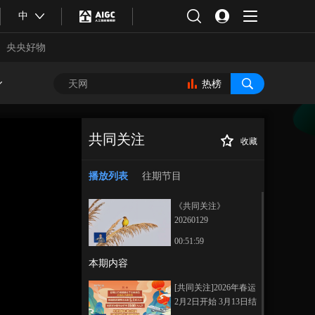
中
央央好物
热榜
共同关注
收藏
[共同关注]特朗普
正在播放
连续3天威胁 伊朗称做好自卫准
播放列表
往期节目
备
《共同关注》
20260129
00:51:59
本期内容
合体育
亚冬会
[共同关注]2026年春运
2月2日开始 3月13日结