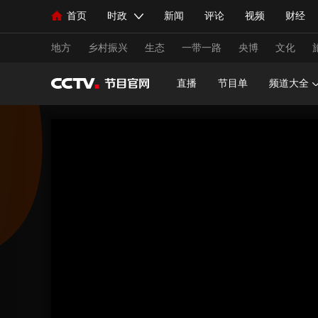
首页
时政
新闻
评论
视频
财经
人民领袖习近平
直播
海外频道
片库
iPanda
栏目大全
联播+
English
中国领导人
节目单
Монгол
听音
央视快评
微视频
习
地方
乡村振兴
生态
一带一路
央博
文化
直播
节目单
频道大全
总台春晚
网络春晚
共产党员网
秧纪录
新闻
国内
国际
评论
经济
军事
人民领袖习近平
联播+
热解读
天天学习
视频
小央视频
小央直播
直播中国
熊猫
现场
前线
比划
快看
蓝海中国
新兵
体育
直播
竞猜
2026年世界杯
2026年
VIP会员
CCTV奥林匹克频道
生活体育大会