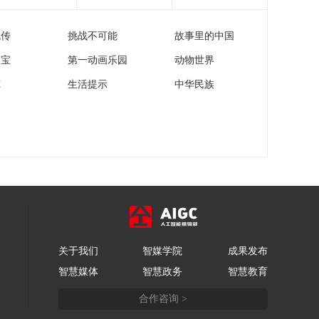
么破？调整预约机制
[共同关注]关注·热
爽约一次30天内不能
议：景区免费开放实
进入
流传
挑战不可能
故事里的中国
行预约制 爽约难题怎
00:00:53
么破？被惩戒游客如
家宝
第一动画乐园
动物世界
[共同关注]关注·热
系不可抗力原因可向
议：景区免费开放实
景区申诉
苑
生活提示
中华民族
行预约制 爽约难题怎
00:01:34
么破？爽约非个例 多
[共同关注]关注·热
个景区探索平衡体验
议：景区免费开放实
和管理
行预约制 爽约难题怎
00:01:15
么破？多地探索游客
[共同关注]打击金融领
爽约管理办法面临共
域“黑灰产” 起底“背债
性挑战
人”类违法犯罪套路 司
00:02:33
机变“工厂老板” 向银
[共同关注]打击金融领
行借贷200万元
域“黑灰产” 起底“背债
关于我们
智媒学院
成果发布
人”类违法犯罪套路 空
00:02:47
智慧媒体
智慧政务
智慧教育
壳公司通过多种方式
[共同关注]打击金融领
寻找“背债人”骗贷
合作咨询 >
域“黑灰产” 起底“背债
人”类违法犯罪套路