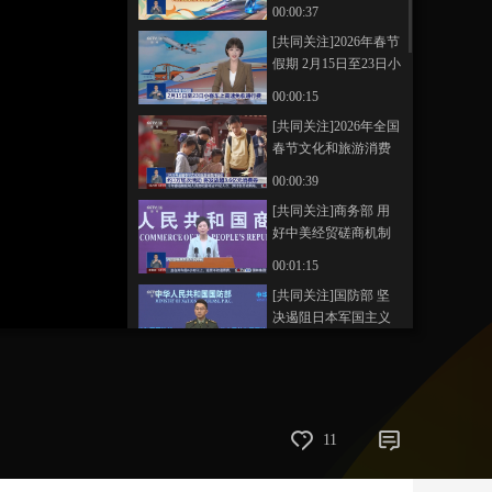
束 为期40天
00:00:37
艺术
汽车
数智
5G
产业+
[共同关注]2026年春节
假期 2月15日至23日小
时尚
天气
才艺
网展
央央好物
客车上高速免收通行
00:00:15
费
[共同关注]2026年全国
春节文化和旅游消费
月启动 约3万场次活动
00:00:39
将发放超3.6亿元消费
[共同关注]商务部 用
券
好中美经贸磋商机制
管控分歧推进合作
00:01:15
[共同关注]国防部 坚
决遏阻日本军国主义
幽灵再现
00:01:21
[共同关注]外交部 奉
劝菲方一小撮人停止
挑衅滋事
00:01:31
11
[共同关注]特朗普连续
3天威胁 伊朗称做好自