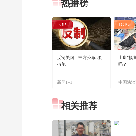
热播榜
TOP 1
TOP 2
反制美国！中方公布5项
上班“摸
措施
吗？
新闻1+1
中国法治
相关推荐