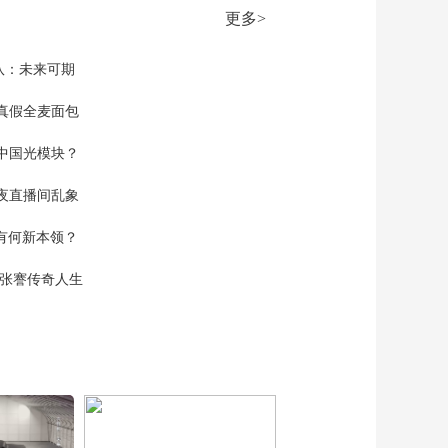
市场监管总局 全国
更多>
12315平台从未办
00:00:48
理“退费业务”
[共同关注]真相来了·
队：未来可期
浙江 网信部门依法依
规处置一批违法违规
真假全麦面包
00:01:37
账号
[共同关注]真相来了：
中国光模块？
浙江金华婺城区“公办
幼儿园全免费”系编造
00:00:58
夜直播间乱象
当地公办幼儿园究竟
[共同关注]真相来了·
如何收费？
空有何新本领？
浙江 摆拍卖惨视频引
流 账号负责人被依法
00:02:02
现张謇传奇人生
约谈
[共同关注]十四届全国
人大社会建设委员会
副主任委员孙绍骋涉
00:00:13
嫌严重违纪违法 孙绍
[共同关注]中国航空运
骋接受纪律审查和监
输协会 公布航班预留
察调查
座位规则标准征求意
00:01:56
见稿