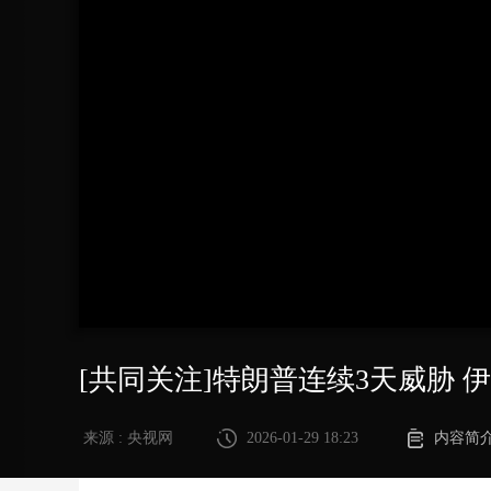
财经
教育
乡村振兴
生态环境
一带一路
大国智造
大国展会
大国保险
云顶对话
CCTV.节目官网
直播
节目单
栏目
片库
[共同关注]特朗普连续3天威胁 
来源 : 央视网
2026-01-29 18:23
内容简