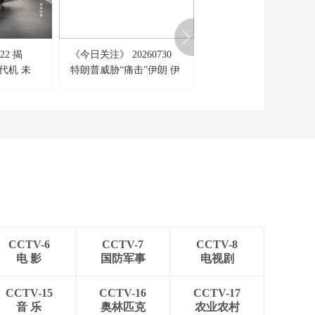
[共同关注]中央气象台
冷空气今起影响我国
雨雪覆盖十余省份
00:00:42
22 揭
《今日关注》 20260730
《军事制高点》 201908
[共同关注]冷空气今起
代机 未
特朗普威胁“痛击”伊朗 伊
英美俄伊斗法 波斯湾
影响我国 雨雪覆盖十
余省份 甘肃多地出现
朗主力导弹令美军头疼？
是“战场”还是“赌场”
00:01:55
降雪 道路交通等受影
[共同关注]冷空气今起
响
影响我国 雨雪覆盖十
余省份 山西多地持续
00:00:31
降雪 发布道路结冰黄
[共同关注]冷空气今起
色预警
影响我国 雨雪覆盖十
余省份 乌尉高速北段
00:00:24
因降雪采取临时交通
[共同关注]关注·热
管制
议：景区免费开放实
CCTV-6
CCTV-7
CCTV-8
行预约制 爽约难题怎
00:01:55
电 影
国防军事
电视剧
么破？约而未到 杭州
[共同关注]关注·热
飞来峰景区累计38万
议：景区免费开放实
人爽约
CCTV-15
CCTV-16
CCTV-17
行预约制 爽约难题怎
音 乐
奥林匹克
农业农村
00:01:55