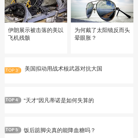
伊朗展示被击落的美以
为何戴了太阳镜反而头
飞机残骸
晕眼胀？
美国拟动用战术核武器对抗大国
TOP
3
“天才”因凡蒂诺是如何失算的
TOP
4
饭后踮脚尖真的能降血糖吗？
TOP
5