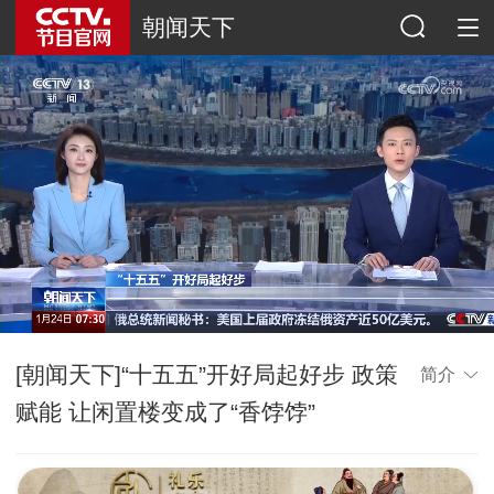
朝闻天下
[朝闻天下]“十五五”开好局起好步 政策
简介
赋能 让闲置楼变成了“香饽饽”