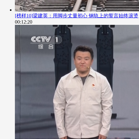
[榜样10]梁建英：用脚步丈量初心 钢轨上的誓言始终滚烫
00:12:20