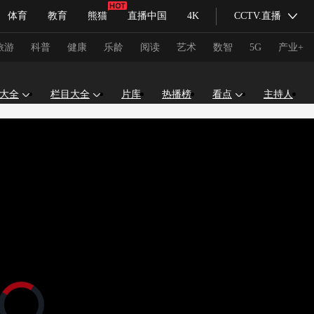
体育
教育
熊猫
直播中国
4K
CCTV.直播
式妙语
主持人
下载央视影音
热解读
天天学习
旅游
科普
健康
乐龄
阅读
艺术
数智
5G
产业+
大全
栏目大全
片库
热播榜
看点
主持人
纪录片网
国家大剧院
大型活动
科技
法治
文娱
人物
公益
图片
习式妙语
央视快评
央视网评
光华锐评
锋面
频道
VR/AR
4K专区
全景新闻
请入列
人生第一次
人生第二次
冬奥会
CBA
NBA
中超
国足
国际足球
网球
综
体育江湖
文化体育
冰雪道路
足球道路
正