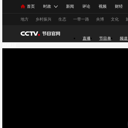
首页
时政
新闻
评论
视频
财经
人民领袖习近平
直播
海外频道
片库
iPanda
栏目大全
联播+
English
中国领导人
节目单
Монгол
听音
央视快评
微视频
习
地方
乡村振兴
生态
一带一路
央博
文化
直播
节目单
频道
总台春晚
网络春晚
共产党员网
秧纪录
榜样10
新闻
国内
国际
评论
经济
军事
人民领袖习近平
联播+
热解读
天天学习
视频
小央视频
小央直播
直播中国
熊猫
现场
前线
比划
快看
蓝海中国
新兵
体育
直播
竞猜
2026年世界杯
2026年
VIP会员
CCTV奥林匹克频道
生活体育大会