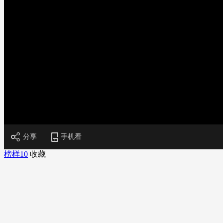
财经
教育
乡村振兴
生态环境
一带一路
大国智造
大国展会
大国保险
云顶对话
CCTV.节目官网
直播
节目单
栏目
片库
加
载
/
完
成
:
0%
分享
手机看
榜样10
收藏