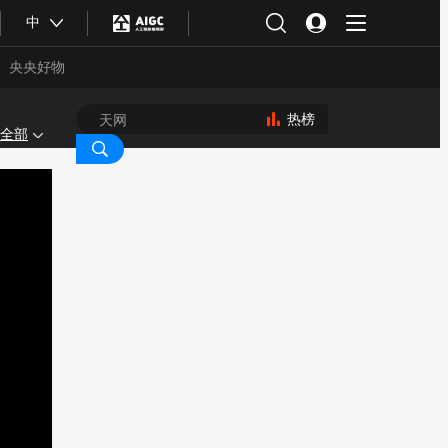
中
央央好物
热榜
全部
合体育
亚冬会