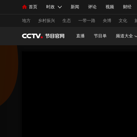
首页
时政
新闻
评论
视频
财经
人民领袖习近平
直播
海外频道
片库
iPanda
栏目大全
联播+
English
中国领导人
节目单
Монгол
听音
央视快评
微视频
习
地方
乡村振兴
生态
一带一路
央博
文化
直播
节目单
频道大全
总台春晚
网络春晚
共产党员网
秧纪录
新闻
国内
国际
评论
经济
军事
人民领袖习近平
联播+
热解读
天天学习
视频
小央视频
小央直播
直播中国
熊猫
现场
前线
比划
快看
蓝海中国
新兵
体育
直播
竞猜
2026年世界杯
2026年
VIP会员
CCTV奥林匹克频道
生活体育大会