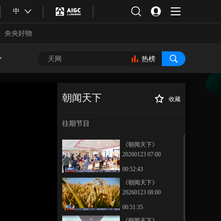
中
央央好物
热榜
朝闻天下
收藏
[朝闻天下]权威访
正在播放
谈：开局“十五五” 先体检后更
往期节目
新 高质量推进城市更新
《朝闻天下》
20260123 07:00
00:52:43
《朝闻天下》
20260123 08:00
合体育
亚冬会
00:51:35
《朝闻天下》