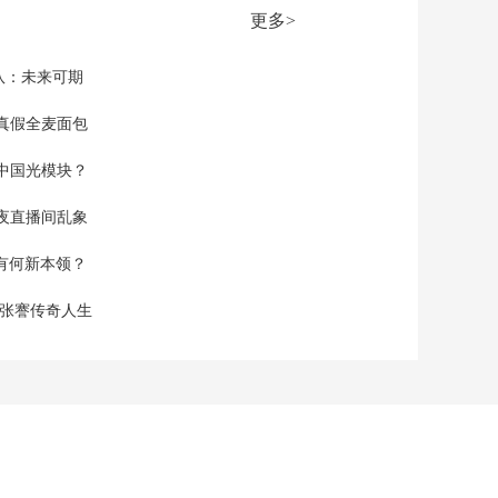
行集会 批评高市解散
更多>
众议院 警示军事扩张
00:03:27
风险
[朝闻天下]日本首相高
队：未来可期
市早苗决定解散众议
院
真假全麦面包
00:00:17
[朝闻天下]达沃斯 国
中国光模块？
际能源专家：中国推
动全球能源转型进程
00:01:49
夜直播间乱象
[朝闻天下]美国 美众
空有何新本领？
议院未通过限制特朗
普对委动武决议
00:01:06
现张謇传奇人生
[朝闻天下]关注俄乌冲
突 俄罗斯 俄总统普京
在莫斯科与美总统特
00:00:39
使举行会谈
[朝闻天下]关注俄乌冲
突 美乌总统在达沃斯
举行闭门会晤
00:00:54