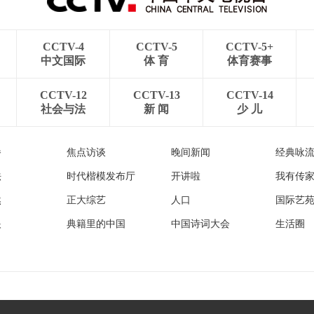
CCTV-4
CCTV-5
CCTV-5+
中文国际
体 育
体育赛事
CCTV-12
CCTV-13
CCTV-14
社会与法
新 闻
少 儿
播
焦点访谈
晚间新闻
经典咏
法
时代楷模发布厅
开讲啦
我有传
然
正大综艺
人口
国际艺
眼
典籍里的中国
中国诗词大会
生活圈