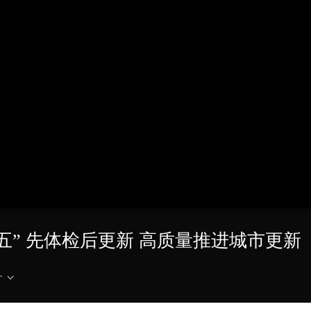
央博
非遗
文化
旅游
科普
健康
乐龄
阅读
云起
超级工厂
智敬中国
全民健康
颜选攻略
海洋
热播榜
总台企业白名单
五” 先体检后更新 高质量推进城市更新
介