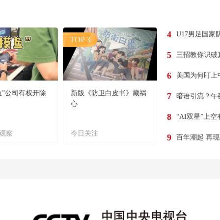
4
U17男足国家
TOP 3
5
三招教你识破
6
美国为何盯上
鱼”公司有权开除
新版《防卫白皮书》藏祸
7
暗语引流？午
心
8
“AI双星”上
观察
今日关注
9
百年潮起 再