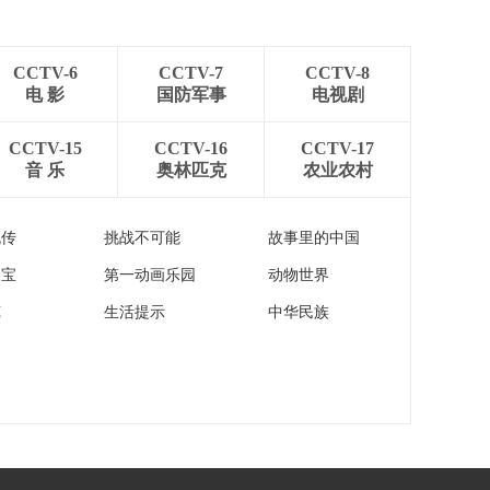
[朝闻天下]关注俄乌冲
突 乌美俄谈判代表将
在阿布扎比举行三方
00:00:39
会谈
CCTV-6
CCTV-7
CCTV-8
[朝闻天下]伊朗总统和
电 影
国防军事
电视剧
土耳其总统通电话 伊
总统：伊朗民众挫败
00:00:42
CCTV-15
CCTV-16
CCTV-17
近期骚乱策划者企图
音 乐
奥林匹克
农业农村
[朝闻天下]伊朗伊斯兰
革命卫队警告美以不
要误判形势
00:01:23
流传
挑战不可能
故事里的中国
[朝闻天下]特朗普再发
家宝
第一动画乐园
动物世界
威胁 称不会允许伊朗
有核武器
00:01:22
苑
生活提示
中华民族
[朝闻天下]关注巴以局
势 以军袭击加沙多地
造成至少5人死亡
00:00:37
[朝闻天下]达沃斯 美
总统特朗普启动所
谓“和平委员会”
00:00:49