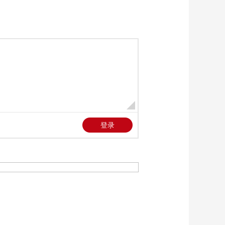
级 打造“中国建造”升
00:02:01
级版
[朝闻天下]朝闻早知道
·国新办发布会 国家知
识产权局介绍2025年
00:00:20
工作进展
[朝闻天下]美国觊觎丹
麦自治领地格陵兰岛
丹麦称正在参与有关
00:01:35
格陵兰岛框架协议谈
[朝闻天下]美国觊觎丹
判
麦自治领地格陵兰岛
美称将取得对格陵兰
00:00:38
岛“全面准入权限”
[朝闻天下]美国觊觎丹
麦自治领地格陵兰岛·
欧盟举行紧急会议 欧
00:01:21
洲领导人称对美国威
[朝闻天下]美国觊觎丹
胁保持高度警惕
麦自治领地格陵兰岛
记者观察 美欧裂痕背
00:05:47
后的霸权算计
[朝闻天下]日本民众举