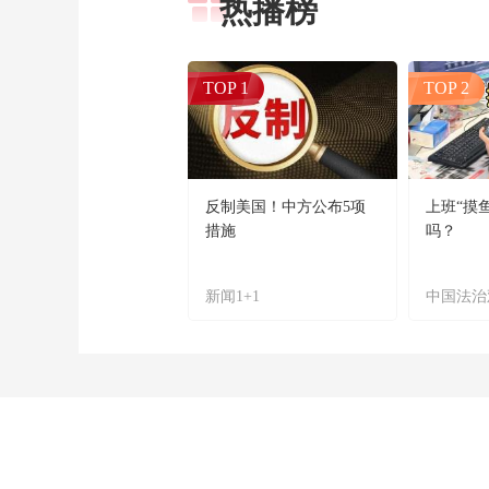
热播榜
TOP 1
TOP 2
反制美国！中方公布5项
上班“摸
措施
吗？
新闻1+1
中国法治