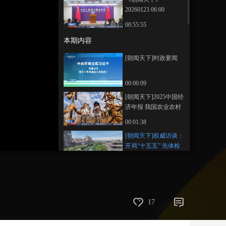
20260123 06:00
艺术
汽车
数智
5G
产业+
00:55:55
时尚
天气
才艺
网展
央央好物
本期内容
[朝闻天下]时政要闻
00:00:09
[朝闻天下]2025中国经
济年报 我国农业农村
发展稳中有进 稳中向
00:01:38
好
[朝闻天下]权威访谈：
开局“十五五” 先体检
后更新 高质量推进城
00:02:48
市更新
[朝闻天下]权威访谈：
开局“十五五” 因城施
策 推动房地产高质量
00:03:12
17
发展
[朝闻天下]权威访谈：
开局“十五五” 提质升