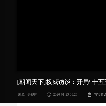
财经
教育
乡村振兴
生态环境
一带一路
大国智造
大国展会
大国保险
云顶对话
CCTV.节目官网
直播
节目单
栏目
片库
[朝闻天下]权威访谈：开局“十五
来源 : 央视网
2026-01-23 08:25
内容简