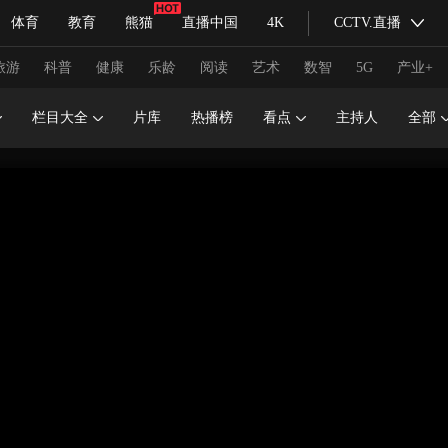
体育
教育
熊猫
直播中国
4K
CCTV.直播
式妙语
主持人
下载央视影音
热解读
天天学习
旅游
科普
健康
乐龄
阅读
艺术
数智
5G
产业+
栏目大全
片库
热播榜
看点
主持人
全部
纪录片网
国家大剧院
大型活动
科技
法治
文娱
人物
公益
图片
习式妙语
央视快评
央视网评
光华锐评
锋面
频道
VR/AR
4K专区
全景新闻
请入列
人生第一次
人生第二次
冬奥会
CBA
NBA
中超
国足
国际足球
网球
综
体育江湖
文化体育
冰雪道路
足球道路