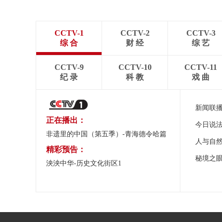
CCTV-1
CCTV-2
CCTV-3
综 合
财 经
综 艺
CCTV-9
CCTV-10
CCTV-11
纪 录
科 教
戏 曲
新闻联
正在播出：
今日说
非遗里的中国（第五季）-青海德令哈篇
人与自
精彩预告：
秘境之
泱泱中华-历史文化街区1