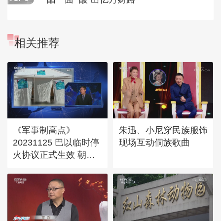
相关推荐
《军事制高点》
朱迅、小尼穿民族服饰
20231125 巴以临时停
现场互动侗族歌曲
火协议正式生效 朝鲜
成功发射侦察卫星 英
航母首次起降大尺寸无
人机