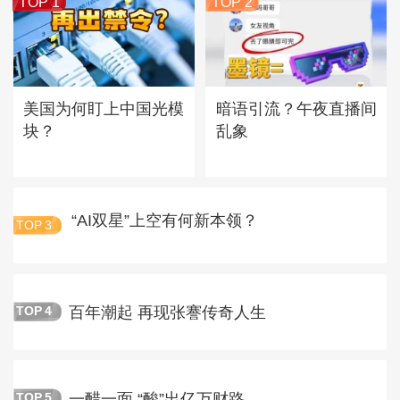
TOP 1
TOP 2
美国为何盯上中国光模
暗语引流？午夜直播间
块？
乱象
“AI双星”上空有何新本领？
TOP
3
百年潮起 再现张謇传奇人生
TOP
4
一醋一面 “酸”出亿万财路
TOP
5