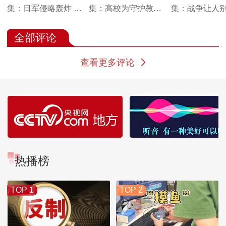
集：日军侵略轰炸 古
集：高校为守护教育
集：战争让人
籍搬迁势在必行
火种 向着西南 西北
择 浙江大学上
腹地寻一方安身之地
生踏上迁徙之
全部评论
查看更多评论
热播榜
TOP 1
TOP 2