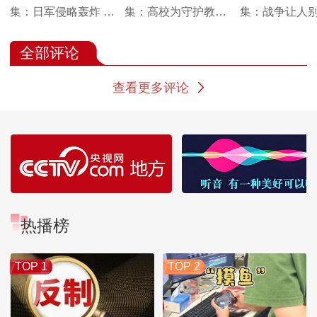
集：日军侵略轰炸 古
集：高校为守护教育
集：战争让人
籍搬迁势在必行
火种 向着西南 西北
择 浙江大学上
腹地寻一方安身之地
生踏上迁徙之
全部评论
查看更多评论
热播榜
TOP 1
TOP 2