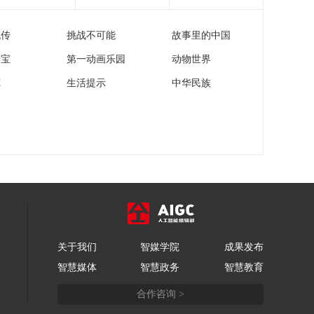
对委内瑞拉实施“隔离”
00:25:25
委防长宣布启动全面
流传
挑战不可能
故事里的中国
《防务新观察》
战备状态
20260105 特朗普威胁
家宝
第一动画乐园
动物世界
干涉伊朗内政 美国突
00:24:44
袭委内瑞拉 强行控制
苑
生活提示
中华民族
《防务新观察》
马杜罗
20260104 俄称获得证
据确认乌袭击目标为
00:25:25
普京官邸 俄军无人机
《防务新观察》
连上“星链”战力猛增
20260103 日本正式量
产改进型03式导弹 菲
00:25:24
律宾空军主力战机启
《防务新观察》
动现代化升级
20260102 日媒炒作将
美军动向与“台湾有
00:25:18
事”勾连 日本新财年防
关于我们
智媒学院
成果发布
《防务新观察》
务预算再创新高
智慧媒体
智慧政务
智慧教育
20260101 乌军无人机
袭击普京官邸 俄称控
00:25:25
合作咨询 >
制扎波罗热第二大城
市