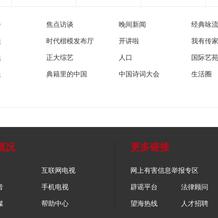
播
焦点访谈
晚间新闻
经典咏
法
时代楷模发布厅
开讲啦
我有传
然
正大综艺
人口
国际艺
眼
典籍里的中国
中国诗词大会
生活圈
概况
更多链接
互联网电视
网上有害信息举报专区
音
手机电视
辟谣平台
法律顾问
媒
帮助中心
望海热线
人才招聘