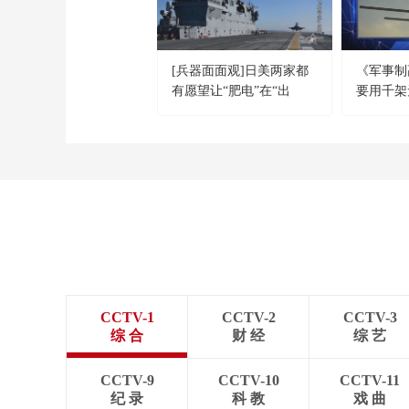
[兵器面面观]日美两家都
《军事制高
有愿望让“肥电”在“出
要用千架
云”号着舰
局势 研
器”拦截
局“岛礁
CCTV-1
CCTV-2
CCTV-3
综 合
财 经
综 艺
CCTV-9
CCTV-10
CCTV-11
纪 录
科 教
戏 曲