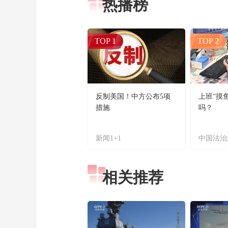
热播榜
TOP 1
TOP 2
反制美国！中方公布5项
上班“摸
措施
吗？
新闻1+1
中国法治
相关推荐