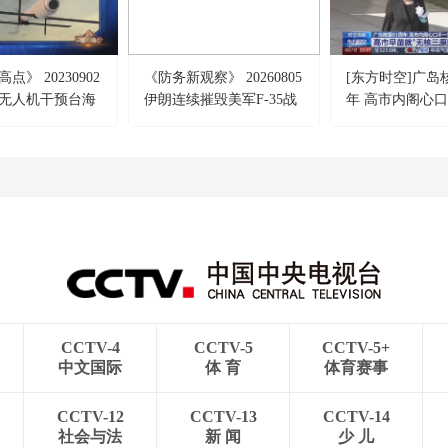
点》 20230902
《防务新观察》 20260805
[东方时空]广岛
无人机干预台海
伊朗连续摧毁美军F-35战
年 高市内阁心
发“极超音速武
机？特朗普叫停“二战后最
的拥核野心 高
弹 美纠集盟友布
大规模打击”
就“无核三原则”
夺控”？
糊其辞
CCTV-4
CCTV-5
CCTV-5+
中文国际
体 育
体育赛事
CCTV-12
CCTV-13
CCTV-14
社会与法
新 闻
少 儿