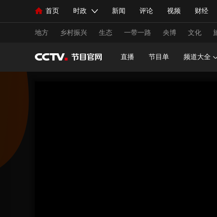
首页
时政
新闻
评论
视频
财经
人民领袖习近平
直播
海外频道
片库
iPanda
栏目大全
联播+
English
中国领导人
节目单
Монгол
听音
央视快评
微视频
习
地方
乡村振兴
生态
一带一路
央博
文化
直播
节目单
频道大全
总台春晚
网络春晚
共产党员网
秧纪录
新闻
国内
国际
评论
经济
军事
人民领袖习近平
联播+
热解读
天天学习
视频
小央视频
小央直播
直播中国
熊猫
现场
前线
比划
快看
蓝海中国
新兵
体育
直播
竞猜
2026年世界杯
2026年
VIP会员
CCTV奥林匹克频道
生活体育大会