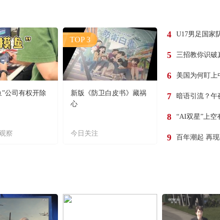
4
U17男足国家
TOP 3
5
三招教你识破
6
美国为何盯上
鱼”公司有权开除
新版《防卫白皮书》藏祸
7
暗语引流？午
心
8
“AI双星”上
观察
今日关注
9
百年潮起 再