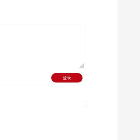
《防务新观察》
色列提高警戒级别
20260123 乌军花8000
万欧元防御俄军空
00:25:14
袭？ 特朗普宣称“将拿
《防务新观察》
下格陵兰岛”
20260122 日本加强硫
磺岛军事部署 解散众
00:25:25
议院在即 高市进行“政
《防务新观察》
治豪赌”
20260121 俄军逼近斯
拉维扬斯克 乌无人机
00:25:20
打击“榛树”导弹发射场
《防务新观察》
20260120 俄或为新型
无人机配“星链” 美以
00:25:20
出现矛盾 特朗普对欧
《防务新观察》
洲八国“大打出手”
20260119 日美欲联合
扩大地区军事存在 高
00:25:25
市被批将日本带向战
《防务新观察》
争边缘
20260118 俄军无人艇
摧毁乌军浮渡装备 乌