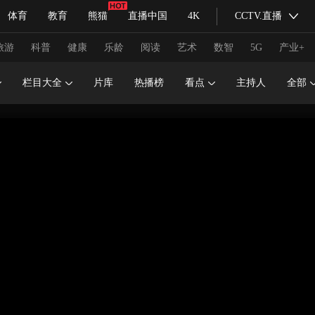
体育
教育
熊猫
直播中国
4K
CCTV.直播
式妙语
主持人
下载央视影音
热解读
天天学习
旅游
科普
健康
乐龄
阅读
艺术
数智
5G
产业+
栏目大全
片库
热播榜
看点
主持人
全部
纪录片网
国家大剧院
大型活动
科技
法治
文娱
人物
公益
图片
习式妙语
央视快评
央视网评
光华锐评
锋面
频道
VR/AR
4K专区
全景新闻
请入列
人生第一次
人生第二次
冬奥会
CBA
NBA
中超
国足
国际足球
网球
综
体育江湖
文化体育
冰雪道路
足球道路