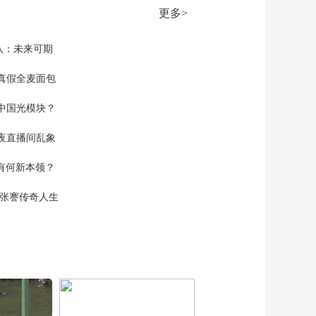
00:25:25
军“暴风雨”反无人机装
更多>
《防务新观察》
备投入实战
20260117 以色列设局
引美国打伊朗？ 美军
队：未来可期
00:25:24
急调“林肯”号航母赶赴
《防务新观察》
中东
真假全麦面包
20260116 伊朗称给美
国“准备了惊喜” 美媒
中国光模块？
00:25:19
称“星链”免费供伊朗使
《防务新观察》
用
夜直播间乱象
20260115 俄拟封锁乌
港口？俄称“榛树”导弹
00:25:24
空有何新本领？
瘫痪乌F-16修理厂
《防务新观察》
20260114 美国军事干
现张謇传奇人生
涉伊朗一触即发？英
00:25:20
媒称美军第11空降师
《防务新观察》
或执行“入侵”格陵兰计
20260113 以军或再次
划
在加沙开战 特朗普被
00:24:46
曝正考虑对伊朗发动
《防务新观察》
打击
20260112 俄军用“榛