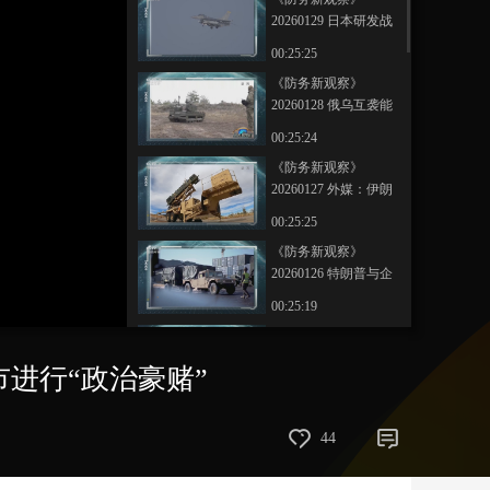
备演训”
20260129 日本研发战
艺术
汽车
数智
5G
产业+
略级无人潜航器 高市
00:25:25
再放厥词称“美日或在
时尚
天气
才艺
网展
央央好物
《防务新观察》
台海联合行动”
20260128 俄乌互袭能
源设施 北约欲建“自动
00:25:24
防线” 俄美乌预约下一
《防务新观察》
轮三方会谈
20260127 外媒：伊朗
最高领袖藏身地下设
00:25:25
施 以色列欲将伊朗反
《防务新观察》
击火力引向美国
20260126 特朗普与企
鹅走向格陵兰岛？丹
00:25:19
麦士兵携实弹登岛 千
《防务新观察》
名美军赴挪威演习
20260125 丹麦军人携
市进行“政治豪赌”
实弹赴格陵兰岛 美国
00:25:25
计划削减多个涉北约
《防务新观察》
机构岗位
44
20260124 特朗普称大
型“特遣舰队”正驶向伊
00:25:25
朗周边 攻伊在即？以