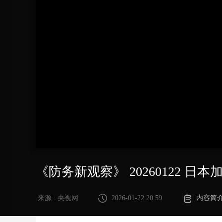
财经
教育
乡村振兴
生态环境
一带一路
大国智造
大国展会
大国保险
云顶对话
CCTV.节目官网
直播
节目单
栏目
片库
《防务新观察》 20260122 
来源 : 央视网
2026-01-22 20:59
内容简