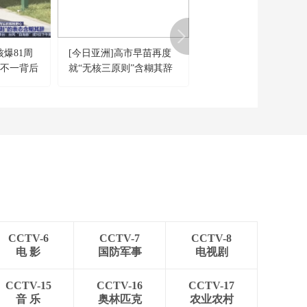
树”导弹打击乌克兰 乌
00:25:05
方将部分军工产能转
《防务新观察》
移至波兰
20260111 美军派海豹
核爆81周
[今日亚洲]高市早苗再度
[中国舆论场]日本在731
突击队扣押俄油轮 北
00:25:24
口不一背后
就“无核三原则”含糊其辞
天成立“国家情报局”
约战术失灵？乌F-16
《防务新观察》
市早苗
飞行员被迫自创战法
20260110 日本加速谋
的表态含
求航母作战能力 美军
00:25:25
侦察机去年南海出没
《防务新观察》
超800架次
20260109 乌克兰“蛛
网”行动操盘手被撤 美
00:25:24
国为夺格陵兰岛放
《防务新观察》
话“不惜动武”
20260108 美军机异样
调动 五角大楼“披萨指
00:25:21
数”激增 以色列被曝已
CCTV-6
CCTV-7
CCTV-8
《防务新观察》
批准对伊朗动武计划
电 影
国防军事
电视剧
20260107 泽连斯基提
名“90后”防长 俄乌无
00:25:25
人机大战更加激烈
CCTV-15
CCTV-16
CCTV-17
《防务新观察》
音 乐
奥林匹克
农业农村
20260106 美方称继续