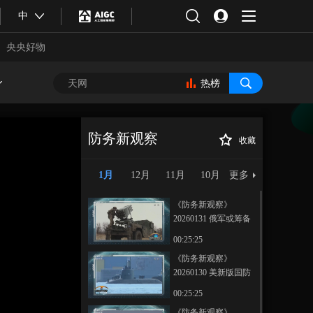
中
央央好物
热榜
防务新观察
收藏
《防务新观察》
正在播放
20260122 日本加强硫磺岛军事
1月
12月
11月
10月
更多
部署 解散众议院在即 高市进
行“政治豪赌”
《防务新观察》
20260131 俄军或筹备
新一轮进攻 乌方正策
00:25:25
划改变俄乌冲突进程
《防务新观察》
的行动
20260130 美新版国防
合体育
亚冬会
战略报告未提及台湾
00:25:25
台军大搞所谓“春节战
《防务新观察》