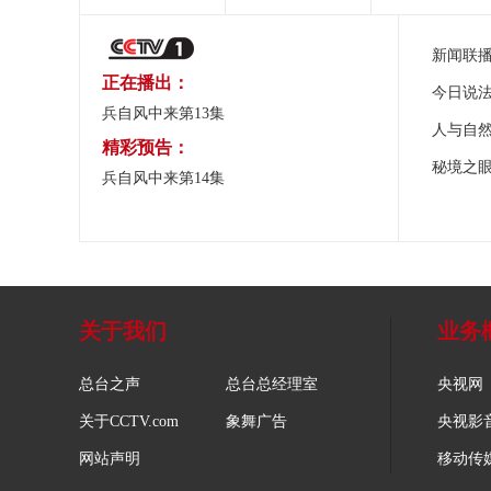
新闻联
正在播出：
今日说
兵自风中来第13集
人与自
精彩预告：
秘境之
兵自风中来第14集
关于我们
业务
总台之声
总台总经理室
央视网
关于CCTV.com
象舞广告
央视影
网站声明
移动传