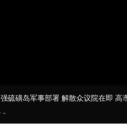
央博
非遗
文化
旅游
科普
健康
乐龄
阅读
云起
超级工厂
智敬中国
全民健康
颜选攻略
海洋
热播榜
总台企业白名单
日本加强硫磺岛军事部署 解散众议院在即 高
介