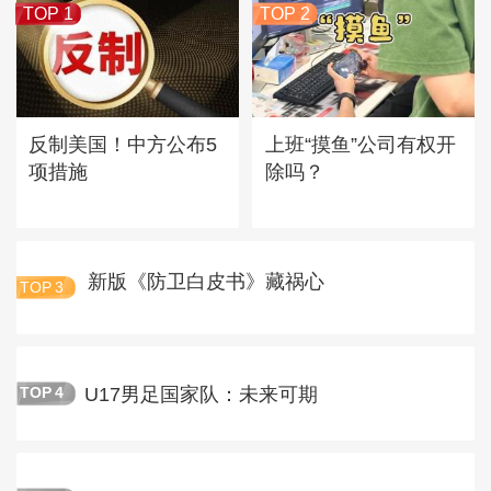
TOP 1
TOP 2
反制美国！中方公布5
上班“摸鱼”公司有权开
项措施
除吗？
新版《防卫白皮书》藏祸心
TOP
3
U17男足国家队：未来可期
TOP
4