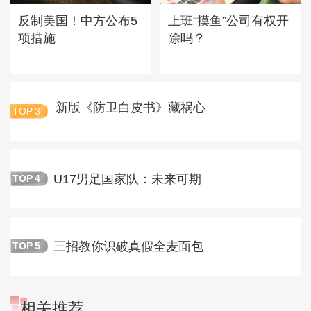
反制美国！中方公布5
上班“摸鱼”公司有权开
项措施
除吗？
新版《防卫白皮书》藏祸心
TOP
3
U17男足国家队：未来可期
TOP
4
三招教你识破真假全麦面包
TOP
5
相关推荐