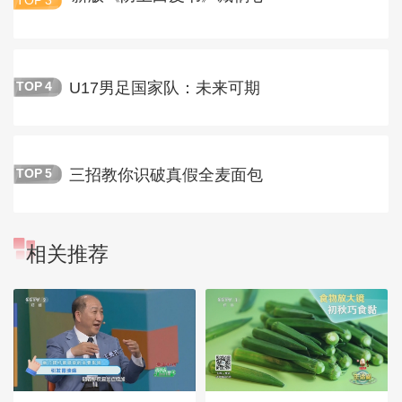
TOP
3
U17男足国家队：未来可期
TOP
4
三招教你识破真假全麦面包
TOP
5
相关推荐