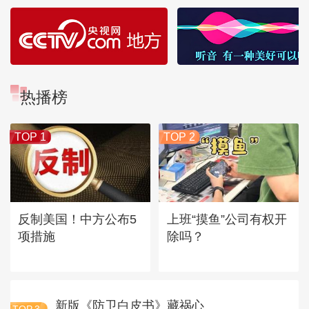
热播榜
TOP 1
TOP 2
反制美国！中方公布5
上班“摸鱼”公司有权开
项措施
除吗？
新版《防卫白皮书》藏祸心