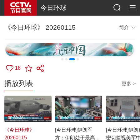
今日环球
《今日环球》 20260115
简介
18
播放列表
更多 >
00:50:48
00:02:13
00:02:20
《今日环球》
[今日环球]伊朗军
[今日环球]伊朗
20260115
方：伊朗处于最高战
密切监视美军