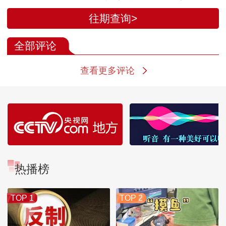
备状态 将回击敌方来
地部署情况
往期查询>
袭
全部评论
查看更多评论
热播榜
TOP 1
TOP 2