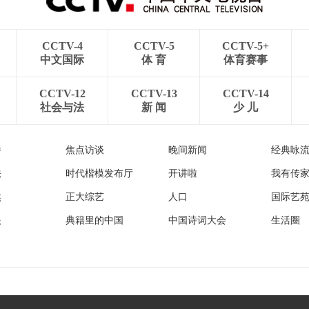
CCTV-4
CCTV-5
CCTV-5+
中文国际
体 育
体育赛事
CCTV-12
CCTV-13
CCTV-14
社会与法
新 闻
少 儿
播
焦点访谈
晚间新闻
经典咏
法
时代楷模发布厅
开讲啦
我有传
然
正大综艺
人口
国际艺
眼
典籍里的中国
中国诗词大会
生活圈