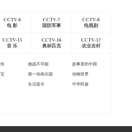
[朝闻天下]美国持续发
续图谋格陵兰岛
表觊觎丹麦自治领地
格陵兰岛言论·西班牙
00:01:39
学者表示 美国试图分
CCTV-6
CCTV-7
CCTV-8
[朝闻天下]美国学者接
裂欧洲 以服务自身利
电 影
国防军事
电视剧
受总台CGTN采访时表
益
示 美国单极霸权正在
00:01:28
CCTV-15
CCTV-16
CCTV-17
作垂死挣扎
音 乐
奥林匹克
农业农村
[朝闻天下]关注第六批
国家组织高值医用耗
材集采 报价环节全部
00:02:03
流传
挑战不可能
故事里的中国
结束 拟于今日公示结
[朝闻天下]关注第六批
果
家宝
第一动画乐园
动物世界
国家组织高值医用耗
材集采 集采新规则：
00:01:43
苑
生活提示
中华民族
更突出稳临床 反内卷
[朝闻天下]河南 “国
特点
补”+“企惠” 激发消费
热潮
00:01:33
[朝闻天下]四川 “国
补”政策落地 消费市场
热力全开
00:01:38