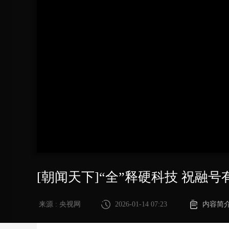
财经
教育
乡村振兴
生态环境
一带一路
大国智造
大国展会
大国保险
云顶对话
CCTV.节目官网
直播
节目单
栏目
片库
[朝闻天下]“全”释硬科技 祝融
来源 : 央视网
2026-01-14 07:23
内容简