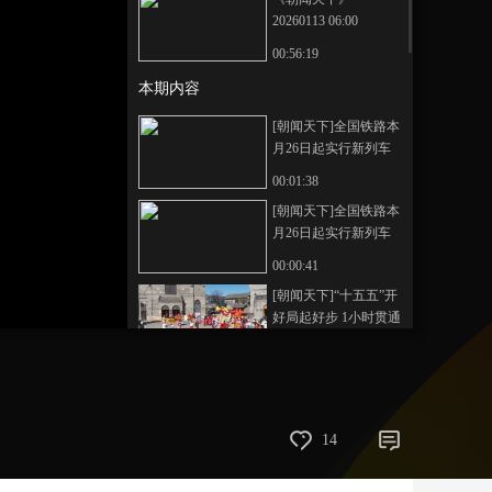
20260113 06:00
艺术
汽车
数智
5G
产业+
00:56:19
时尚
天气
才艺
网展
央央好物
本期内容
[朝闻天下]全国铁路本
月26日起实行新列车
运行图 调图后 新增旅
00:01:38
客列车243列
[朝闻天下]全国铁路本
月26日起实行新列车
运行图 本次调图将新
00:00:41
增货物列车177列
[朝闻天下]“十五五”开
好局起好步 1小时贯通
关中陕北 沿线冬季旅
00:02:52
游升温
[朝闻天下]“十五五”开
好局起好步 西延高铁
助力县域经济发展
00:02:06
14
[朝闻天下]新闻速览