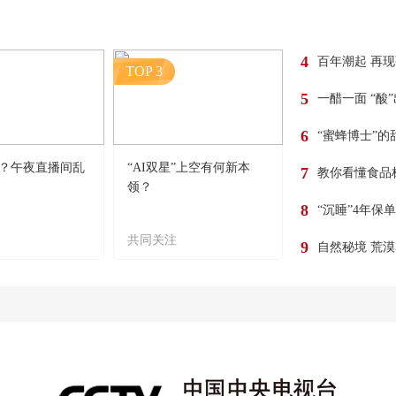
4
百年潮起 再
TOP 3
5
一醋一面 “酸
6
“蜜蜂博士”的
？午夜直播间乱
“AI双星”上空有何新本
7
教你看懂食品
领？
8
“沉睡”4年保
共同关注
9
自然秘境 荒