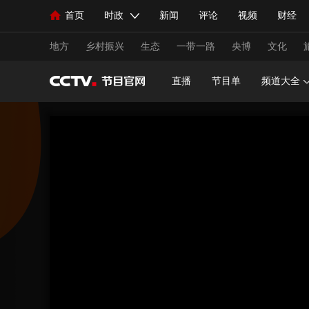
首页
时政
新闻
评论
视频
财经
人民领袖习近平
直播
海外频道
片库
iPanda
栏目大全
联播+
English
中国领导人
节目单
Монгол
听音
央视快评
微视频
习
地方
乡村振兴
生态
一带一路
央博
文化
直播
节目单
频道大全
总台春晚
网络春晚
共产党员网
秧纪录
新闻
国内
国际
评论
经济
军事
人民领袖习近平
联播+
热解读
天天学习
视频
小央视频
小央直播
直播中国
熊猫
现场
前线
比划
快看
蓝海中国
新兵
体育
直播
竞猜
2026年世界杯
2026年
VIP会员
CCTV奥林匹克频道
生活体育大会