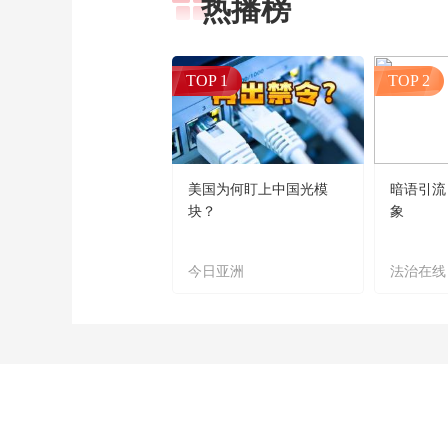
热播榜
TOP 1
TOP 2
美国为何盯上中国光模
暗语引流
块？
象
今日亚洲
法治在线