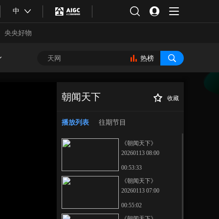
中
央央好物
热榜
朝闻天下
收藏
[朝闻天下]“全”释
正在播放
硬科技 祝融号有新发现 寻找火
播放列表
往期节目
星生命再添希望
《朝闻天下》
20260113 08:00
00:53:33
《朝闻天下》
20260113 07:00
合体育
亚冬会
00:55:02
《朝闻天下》