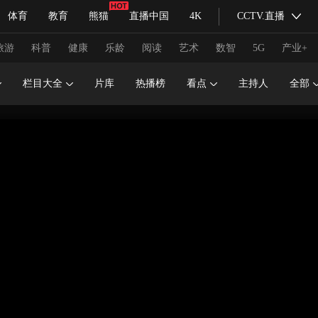
体育
教育
熊猫
直播中国
4K
CCTV.直播
式妙语
主持人
下载央视影音
热解读
天天学习
旅游
科普
健康
乐龄
阅读
艺术
数智
5G
产业+
栏目大全
片库
热播榜
看点
主持人
全部
纪录片网
国家大剧院
大型活动
科技
法治
文娱
人物
公益
图片
习式妙语
央视快评
央视网评
光华锐评
锋面
频道
VR/AR
4K专区
全景新闻
请入列
人生第一次
人生第二次
冬奥会
CBA
NBA
中超
国足
国际足球
网球
综
体育江湖
文化体育
冰雪道路
足球道路