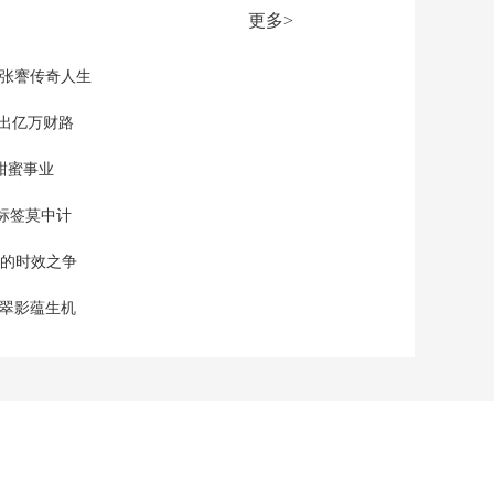
取消所有与伊朗官员
更多>
的会谈
00:00:29
[朝闻天下]美中央司令
现张謇传奇人生
部在卡塔尔设立新作
战协调中心
”出亿万财路
00:00:44
[朝闻天下]卡塔尔外交
甜蜜事业
部表示 美伊冲突升级
将对地区安全造成灾
00:01:55
标签莫中计
难性后果
[朝闻天下]委内瑞拉内
单的时效之争
政部长表示 美国的袭
击给委内瑞拉民众留
00:00:49
漠翠影蕴生机
下巨大创伤
[朝闻天下]丹麦首相和
格陵兰岛自治政府总
理表示 将向美国表明
00:02:11
格陵兰岛绝不出售
[朝闻天下]美国持续发
表觊觎丹麦自治领地
格陵兰岛言论 军事进
00:02:17
攻？迂回吞并？美持