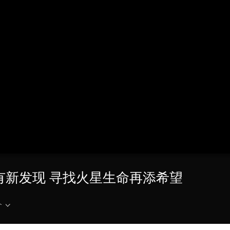
央博
非遗
文化
旅游
科普
健康
乐龄
阅读
云起
超级工厂
智敬中国
全民健康
颜选攻略
海洋
热播榜
总台企业白名单
号有新发现 寻找火星生命再添希望
介