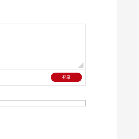
00:01:40
[朝闻天下]嫦娥六号月
壤揭示月球地质演化
关键线索
00:01:45
[朝闻天下]“全”释硬科
技 祝融号有新发现 寻
找火星生命再添希望
00:03:10
[朝闻天下]深海钻探与
原位监测机器人研发
成功
00:02:19
[朝闻天下]伊朗军方表
示 军力显著提升 若遭
侵犯将以更强力度回
00:01:27
应
[朝闻天下]总台记者观
察 国际长途恢复 伊朗
首都局势暂时相对平
00:02:00
静
[朝闻天下]特朗普称已