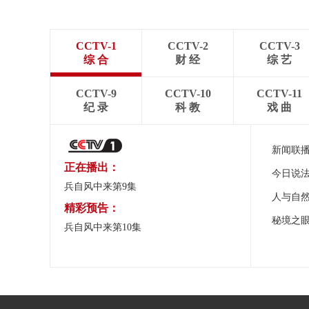
CCTV-1
CCTV-2
CCTV-3
综 合
财 经
综 艺
CCTV-9
CCTV-10
CCTV-11
纪 录
科 教
戏 曲
新闻联
正在播出：
今日说
兵自风中来第9集
人与自
精彩预告：
秘境之
兵自风中来第10集