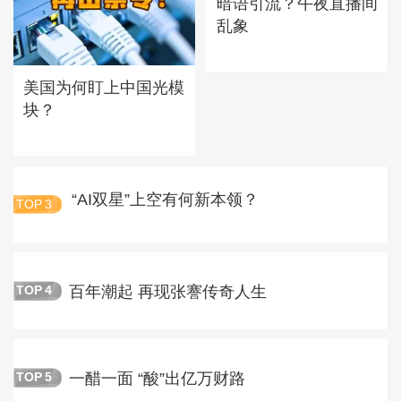
暗语引流？午夜直播间
乱象
美国为何盯上中国光模
块？
“AI双星”上空有何新本领？
TOP
3
百年潮起 再现张謇传奇人生
TOP
4
一醋一面 “酸”出亿万财路
TOP
5