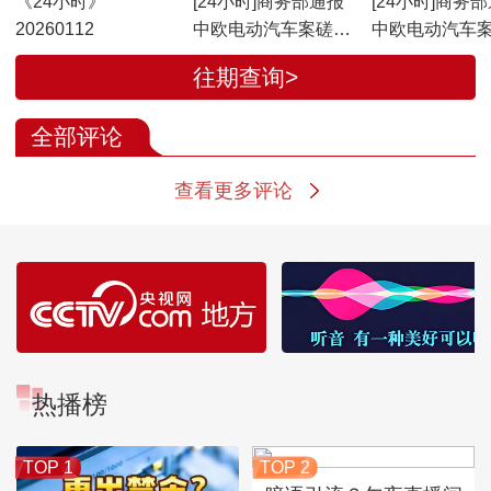
《24小时》
[24小时]商务部通报
[24小时]商务
20260112
中欧电动汽车案磋商
中欧电动汽车
最新进展 中国机电商
最新进展·专家
往期查询>
会和欧盟中国商会表
什么是“价格承
示高度欢迎
意味着什么？
全部评论
查看更多评论
热播榜
TOP 1
TOP 2