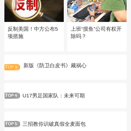
反制美国！中方公布5
上班“摸鱼”公司有权开
项措施
除吗？
新版《防卫白皮书》藏祸心
TOP
3
U17男足国家队：未来可期
TOP
4
三招教你识破真假全麦面包
TOP
5