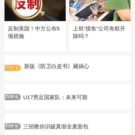
反制美国！中方公布5
上班“摸鱼”公司有权开
项措施
除吗？
新版《防卫白皮书》藏祸心
TOP
3
U17男足国家队：未来可期
TOP
4
三招教你识破真假全麦面包
TOP
5