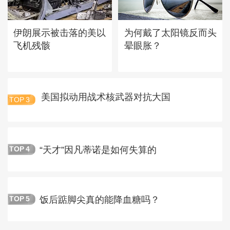
伊朗展示被击落的美以
为何戴了太阳镜反而头
飞机残骸
晕眼胀？
美国拟动用战术核武器对抗大国
TOP
3
“天才”因凡蒂诺是如何失算的
TOP
4
饭后踮脚尖真的能降血糖吗？
TOP
5