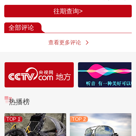
备状态
正确行事 将付
往期查询>
代价
全部评论
查看更多评论
热播榜
TOP 1
TOP 2