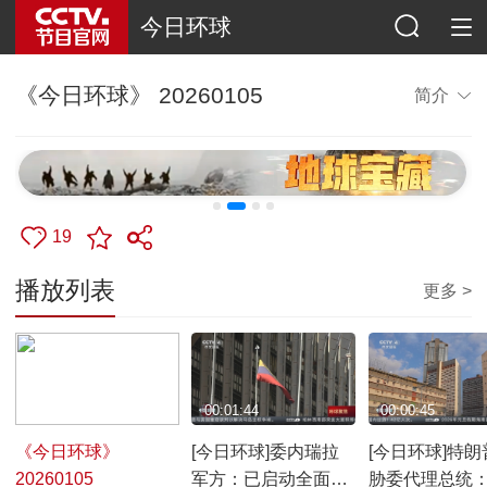
今日环球
《今日环球》 20260105
简介
19
播放列表
更多 >
00:54:19
00:01:44
00:00:45
《今日环球》
[今日环球]委内瑞拉
[今日环球]特朗
20260105
军方：已启动全面战
胁委代理总统