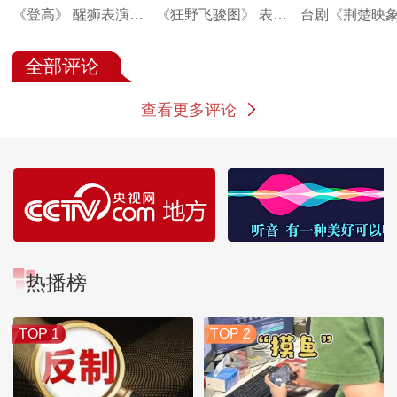
《登高》 醒狮表演：
《狂野飞骏图》 表
台剧《荆楚映
喜悦醒狮队
演：陈军 天津音乐学
段《凤凰》 表
院弦可道乐团
汉市第一聋哑
全部评论
查看更多评论
热播榜
TOP 1
TOP 2