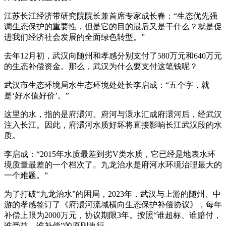
江苏长江经济带研究院院长兼首席专家成长春：“生态优先强
调生态保护的重要性，但是它的目的最后又是干什么？就是促
进我们经济社会发展的全面绿色转型。”
去年12月初，武汉向随州和孝感分别支付了580万元和640万元
的生态补偿资金。那么，武汉为什么要支付这笔钱呢？
武汉市生态环境局水生态环境处处长李启成：“五个字，就
是‘好水值好价’。”
这里的水，指的是府澴河。府河与澴水汇成府澴河后，经武汉
注入长江。因此，府澴河水质好坏将直接影响长江武汉段的水
质。
李启成：“2015年水质最差到劣V类水质，它已经是地表水环
境质量最差的一个档次了。九龙治水是府河水环境治理最大的
一个难题。”
为了打破“九龙治水”的困局，2023年，武汉与上游的随州、中
游的孝感签订了《府澴河流域横向生态保护补偿协议》，每年
补偿上限为2000万元，协议期限3年。按照“谁超标、谁赔付，
谁受益、谁补偿”的原则执行。