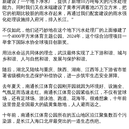
新建设了一个地下净水厂，提供了新增10万吨每天的污水处理
能力。同时我们又在末端建设了黄孝河调蓄池25万立方米，把
它的初期比较脏的雨水存起来，再通过我们配套建设的雨水强
化处理设施排入府河，排入长江。”
不仅如此，他们还巧妙地在这个地下污水处理厂的上面修建了
一个4000平方米体育主题公园。2024年，这个综合治理项目一
举拿下国际水协全球项目创新奖。
用治水命运共同体的理念，武汉最终实现了上下游和谐、城与
乡和谐、人与自然和谐、发展与保护和谐。
随后，湖北又陆续与重庆、陕西、湖南、江西等上下游省市签
署省级横向生态保护补偿协议，进一步筑牢生态安全屏障。
去年夏天，南通长江体育公园刚开园就因为环境好、设施全、
气氛足而迅速走红。南通长江体育公园紧临长江，不仅有篮球
场，还有足球场、游泳池、跑道、花海等。很难想象，十年前
这里曾是全国最大的硫黄集散地，人人避而远之。
十年前，南通长江体育公园所在的五山地区沿江聚集数百个污
染源，是长江入海口北岸最突出的一道生态伤疤。