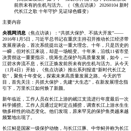
前所未有的生机与活力。（《焦点访谈》 20260104 新时
财经
教育
乡村振兴
生态环境
一带一路
央博
代长江之歌 十年守护 见证绿色蝶变）
大国智造
大国展会
大国保险
云顶对话
云起
超
主要内容
央视网消息
（焦点访谈）：“共抓大保护、不搞大开发”——
2016年1月5日，习近平总书记在重庆主持召开推动长江经济带
发展座谈会，首次系统提出这一重大理念。十年，只是历史的
一瞬，但对长江来说，却是一场蜕变。十年来，沿线11省市坚
决贯彻这一重要指示，统筹生态保护与高质量发展，如今，一
CCTV.节目官网
直播
节目单
栏目
片库
热播榜
江碧水奔流不息，长江正焕发前所未有的生机与活力。从今天
（1月4日）开始，《焦点访谈》推出系列报道“新时代长江之
歌”，聚焦十年变化，探索未来高质量发展之路。今天的节
目，首先关注：共抓大保护，先建“大生态”，在新发展理念指
引下，万里长江如何焕了新颜。
新年临近，工作人员在长江上游的岷江支流进行年度最后一次
科学捕捞。工作人员通过定时定点捕捞，调查长江上游水生生
物多样性的动态变化。他们发现，原来罕见的保护鱼类越来越
频繁地出现了。
长江鲟是国家一级保护动物，与长江江豚、中华鲟并称为长江