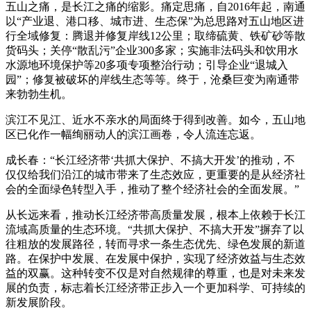
五山之痛，是长江之痛的缩影。痛定思痛，自2016年起，南通
以“产业退、港口移、城市进、生态保”为总思路对五山地区进
行全域修复：腾退并修复岸线12公里；取缔硫黄、铁矿砂等散
货码头；关停“散乱污”企业300多家；实施非法码头和饮用水
水源地环境保护等20多项专项整治行动；引导企业“退城入
园”；修复被破坏的岸线生态等等。终于，沧桑巨变为南通带
来勃勃生机。
滨江不见江、近水不亲水的局面终于得到改善。如今，五山地
区已化作一幅绚丽动人的滨江画卷，令人流连忘返。
成长春：“长江经济带‘共抓大保护、不搞大开发’的推动，不
仅仅给我们沿江的城市带来了生态效应，更重要的是从经济社
会的全面绿色转型入手，推动了整个经济社会的全面发展。”
从长远来看，推动长江经济带高质量发展，根本上依赖于长江
流域高质量的生态环境。“共抓大保护、不搞大开发”摒弃了以
往粗放的发展路径，转而寻求一条生态优先、绿色发展的新道
路。在保护中发展、在发展中保护，实现了经济效益与生态效
益的双赢。这种转变不仅是对自然规律的尊重，也是对未来发
展的负责，标志着长江经济带正步入一个更加科学、可持续的
新发展阶段。