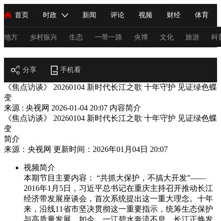
首页
时政
新闻
评论
视频
财经
体育
人民领袖习近平
直播
海外频道
片库
iPanda
栏目大全
联播+
English
中国领导人
节目单
Монгол
听音
央视快评
微视频
习式妙语
主持人
地方
乡村振兴
生态
一带一路
央博
文化
旅游
科
节目官网
总台春晚
分享
手机看
网络春晚
共产党员网
秧纪录
纪录片网
《焦点访谈》 20260104 新时代长江之歌 十年守护 见证绿色蝶
变
来源 : 央视网
2026-01-04 20:07
内容简介
新闻
国内
国际
评论
经济
军事
科技
法
《焦点访谈》 20260104 新时代长江之歌 十年守护 见证绿色蝶
变
人民领袖习近平
联播+
热解读
天天学习
习式妙语
简介
来源：央视网 更新时间：2026年01月04日 20:07
视频
小央视频
小央直播
直播中国
熊猫频道
V
视频简介
现场
前线
比划
快看
蓝海中国
新兵请入列
本期节目主要内容： “共抓大保护，不搞大开发”——
2016年1月5日，习近平总书记在重庆主持召开推动长江
体育
直播
竞猜
2026年世界杯
2026年冬奥会
C
经济带发展座谈会，首次系统提出这一重大理念。十年
来，沿线11省市坚决贯彻这一重要指示，统筹生态保护
VIP会员
CCTV奥林匹克频道
生活体育大会
体育江湖
与高质量发展。如今，一江碧水奔流不息，长江正焕发