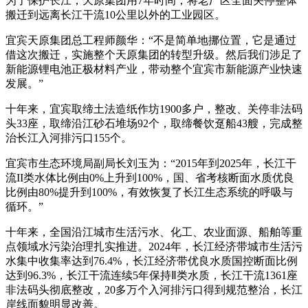
为了保护长江，天原集团用7年时间，将老厂区全面关停整体
搬迁到远离长江干流10公里以外的工业园区。
宜宾天原集团总工程师颜华：“不是简单地挪位置，它是通过
借这次搬迁，实施整个天原集团的转型升级。然后我们涉足了
新能源锂电池正极材料产业，带动整个宜宾市新能源产业快速
发展。”
十年来，宜宾取缔土法造纸作坊1900多户，整改、关停非法码
头33座，取缔沿江砂石堆场92个，取缔餐饮趸船43艘，完成整
治长江入河排污口155个。
宜宾市生态环境局副局长刘玉为：“2015年到2025年，长江干
流II类水体比例由0%上升到100%，国、省考核断面水质优良
比例由80%提升到100%，有效恢复了长江生态系统的呼吸与
循环。”
十年来，全国沿江城市生活污水、化工、农业面源、船舶等重
点领域水污染治理扎实推进。2024年，长江经济带城市生活污
水集中收集率达到76.4%，长江经济带优良水质国控断面比例
达到96.3%，长江干流连续5年保持Ⅱ类水质，长江干流1361座
非法码头彻底整改，20多万个入河排污口得到规范整治，长江
岸线面貌明显改善。