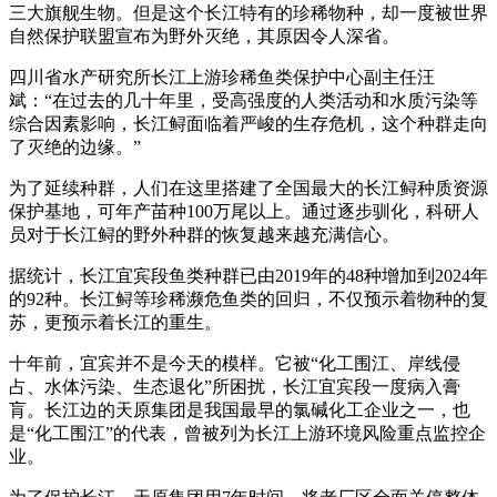
三大旗舰生物。但是这个长江特有的珍稀物种，却一度被世界
自然保护联盟宣布为野外灭绝，其原因令人深省。
四川省水产研究所长江上游珍稀鱼类保护中心副主任汪
斌：“在过去的几十年里，受高强度的人类活动和水质污染等
综合因素影响，长江鲟面临着严峻的生存危机，这个种群走向
了灭绝的边缘。”
为了延续种群，人们在这里搭建了全国最大的长江鲟种质资源
保护基地，可年产苗种100万尾以上。通过逐步驯化，科研人
员对于长江鲟的野外种群的恢复越来越充满信心。
据统计，长江宜宾段鱼类种群已由2019年的48种增加到2024年
的92种。长江鲟等珍稀濒危鱼类的回归，不仅预示着物种的复
苏，更预示着长江的重生。
十年前，宜宾并不是今天的模样。它被“化工围江、岸线侵
占、水体污染、生态退化”所困扰，长江宜宾段一度病入膏
肓。长江边的天原集团是我国最早的氯碱化工企业之一，也
是“化工围江”的代表，曾被列为长江上游环境风险重点监控企
业。