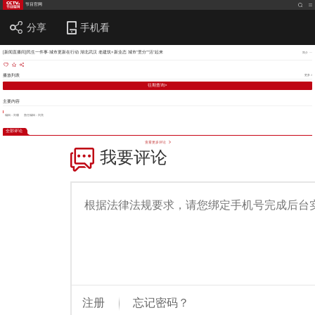
节目官网
分享
手机看
[新闻直播间]民生一件事·城市更新在行动 湖北武汉 老建筑+新业态 城市“里分”“活”起来
简介
播放列表
更多 >
往期查询>
主要内容
编辑：刘珊
责任编辑：刘亮
全部评论
查看更多评论