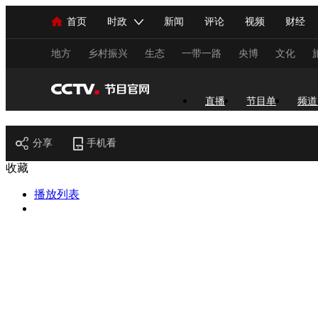
首页
时政
新闻
评论
视频
财经
人民领袖习近平
直播
海外频道
片库
iPanda
栏目大全
联播+
English
中国领导人
节目单
Монгол
听音
央视快评
微视频
习
地方
乡村振兴
生态
一带一路
央博
文化
总台春晚
网络春晚
共产党员网
秧纪录
直播
节目单
频道
节目官网
分享
手机看
新闻
国内
国际
评论
经济
军事
收藏
人民领袖习近平
联播+
热解读
天天学习
播放列表
视频
小央视频
小央直播
直播中国
熊猫
现场
前线
比划
快看
蓝海中国
新兵
体育
直播
竞猜
2026年世界杯
2026年
VIP会员
CCTV奥林匹克频道
生活体育大会