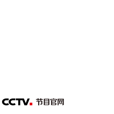
财经
教育
乡村振兴
生态环境
一带一路
大国智造
大国展会
大国保险
云顶对话
CCTV.节目官网
直播
节目单
栏目
片库