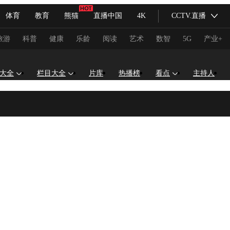
体育
教育
熊猫
直播中国
4K
CCTV.直播
式妙语
主持人
下载央视影音
热解读
天天学习
旅游
科普
健康
乐龄
阅读
艺术
数智
5G
产业+
纪录片网
国家大剧院
大型活动
大全
栏目大全
片库
热播榜
看点
主持人
科技
法治
文娱
人物
公益
图片
习式妙语
央视快评
央视网评
光华锐评
锋面
频道
VR/AR
4K专区
全景新闻
请入列
人生第一次
人生第二次
冬奥会
CBA
NBA
中超
国足
国际足球
网球
综
体育江湖
文化体育
冰雪道路
足球道路