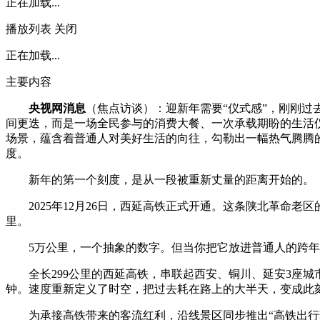
正在加载...
播放列表
关闭
正在加载...
主要内容
央视网消息
（焦点访谈）：迎新年需要“仪式感”，刚刚过
间更迭，而是一场全民参与的消费大餐、一次承载期盼的生活
场景，蕴含着普通人对美好生活的向往，勾勒出一幅热气腾腾
度。
新年的第一个刻度，是从一段被重新丈量的距离开始的。
2025年12月26日，西延高铁正式开通。这条陕北革命老
里。
5万公里，一个抽象的数字。但当你把它放进普通人的跨年
全长299公里的西延高铁，串联起西安、铜川、延安3座城市
钟。速度重新定义了时空，把过去耗在路上的大半天，变成此
为承接高铁带来的客流红利，沿线景区同步推出“高铁出行