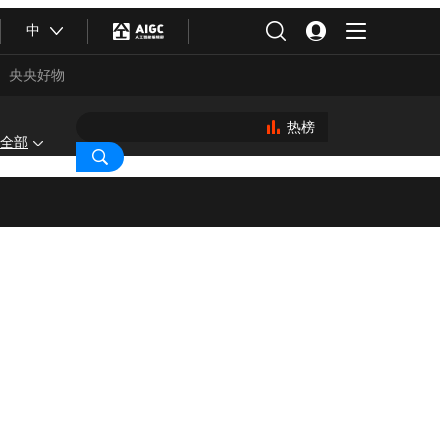
中
央央好物
热榜
全部
合体育
亚冬会