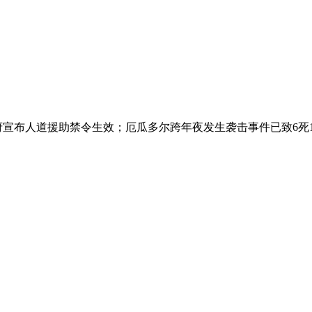
府宣布人道援助禁令生效；厄瓜多尔跨年夜发生袭击事件已致6死1