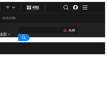
中
央央好物
热榜
全部
合体育
亚冬会