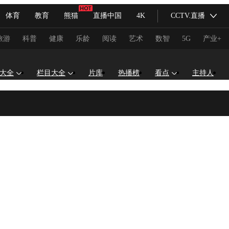
体育
教育
熊猫
直播中国
4K
CCTV.直播
式妙语
主持人
下载央视影音
热解读
天天学习
旅游
科普
健康
乐龄
阅读
艺术
数智
5G
产业+
纪录片网
国家大剧院
大型活动
大全
栏目大全
片库
热播榜
看点
主持人
科技
法治
文娱
人物
公益
图片
习式妙语
央视快评
央视网评
光华锐评
锋面
频道
VR/AR
4K专区
全景新闻
请入列
人生第一次
人生第二次
冬奥会
CBA
NBA
中超
国足
国际足球
网球
综
体育江湖
文化体育
冰雪道路
足球道路