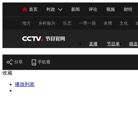
首页
时政
新闻
评论
视频
财经
人民领袖习近平
直播
海外频道
片库
iPanda
栏目大全
联播+
English
中国领导人
节目单
Монгол
听音
央视快评
微视频
习
地方
乡村振兴
生态
一带一路
央博
文化
总台春晚
网络春晚
共产党员网
秧纪录
直播
节目单
频道
节目官网
分享
手机看
新闻
国内
国际
评论
经济
军事
收藏
人民领袖习近平
联播+
热解读
天天学习
播放列表
视频
小央视频
小央直播
直播中国
熊猫
现场
前线
比划
快看
蓝海中国
新兵
体育
直播
竞猜
2026年世界杯
2026年
VIP会员
CCTV奥林匹克频道
生活体育大会