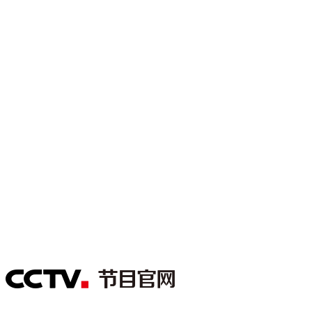
财经
教育
乡村振兴
生态环境
一带一路
大国智造
大国展会
大国保险
云顶对话
CCTV.节目官网
直播
节目单
栏目
片库