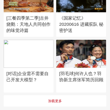
[三餐四季第二季]古井
《国家记忆》
烧鹅：天地人共同创作
20200616 进藏驼队 秘
的味觉诗篇
密护送
[对话]企业需不需要自
[羽毛球]何许人也？羽
己开发大模型？
协新主席张军简历回顾
加载更多