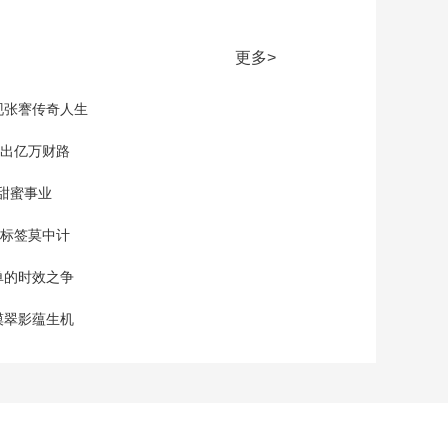
更多>
现张謇传奇人生
”出亿万财路
的甜蜜事业
标签莫中计
保单的时效之争
漠翠影蕴生机