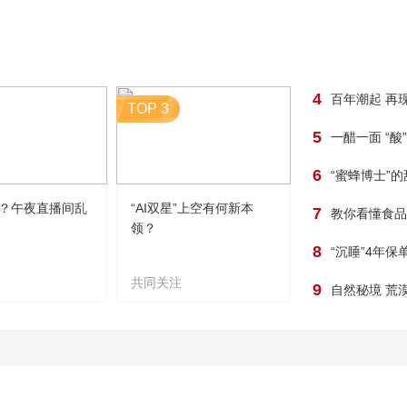
4
百年潮起 再
TOP 3
5
一醋一面 “酸
6
“蜜蜂博士”
？午夜直播间乱
“AI双星”上空有何新本
7
教你看懂食品
领？
8
“沉睡”4年
共同关注
9
自然秘境 荒