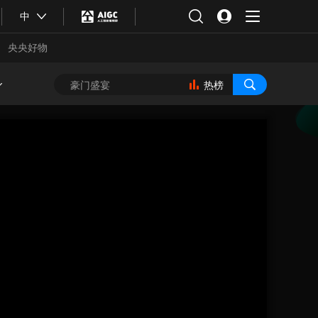
中
央央好物
热榜
合体育
亚冬会