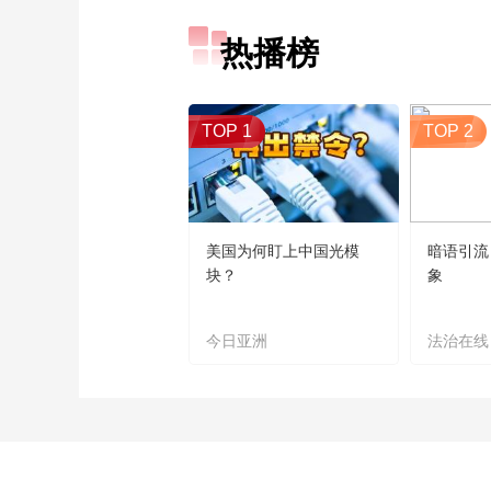
热播榜
TOP 1
TOP 2
美国为何盯上中国光模
暗语引流
块？
象
今日亚洲
法治在线