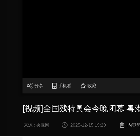
财经
教育
乡村振兴
生态环境
一带一路
大国智造
大国展会
大国保险
云顶对话
CCTV.节目官网
直播
节目单
栏目
片库
分享
手机看
收藏
[视频]全国残特奥会今晚闭幕 
来源 : 央视网
2025-12-15 19:29
内容