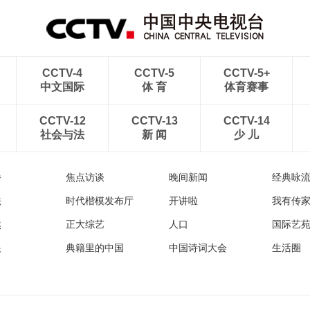
CCTV-4
CCTV-5
CCTV-5+
中文国际
体 育
体育赛事
CCTV-12
CCTV-13
CCTV-14
社会与法
新 闻
少 儿
播
焦点访谈
晚间新闻
经典咏
法
时代楷模发布厅
开讲啦
我有传
然
正大综艺
人口
国际艺
眼
典籍里的中国
中国诗词大会
生活圈