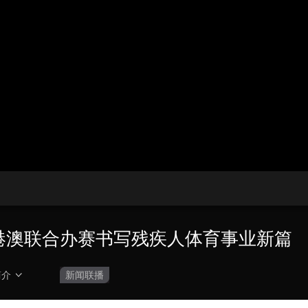
央博
非遗
文化
旅游
科普
健康
乐龄
阅读
云起
超级工厂
智敬中国
全民健康
颜选攻略
海洋
收视榜
总台企业白名单
粤港澳联合办赛书写残疾人体育事业新篇
简介
新闻联播