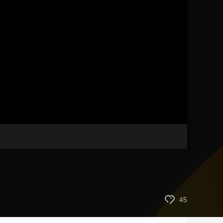
艺术
汽车
数智
5G
产业+
时尚
天气
才艺
网展
央央好物
45