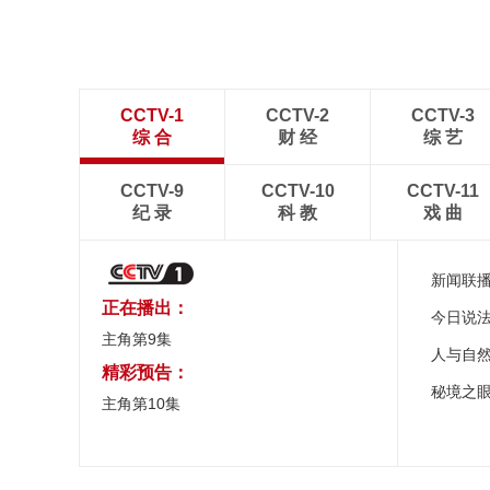
CCTV-1
CCTV-2
CCTV-3
综 合
财 经
综 艺
CCTV-9
CCTV-10
CCTV-11
纪 录
科 教
戏 曲
新闻联
正在播出：
今日说
主角第9集
人与自
精彩预告：
秘境之
主角第10集