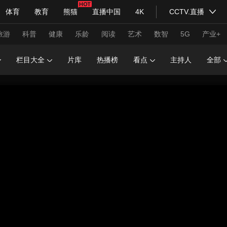
体育
教育
熊猫
直播中国
4K
CCTV.直播
式妙语
主持人
下载央视影音
热解读
天天学习
旅游
科普
健康
乐龄
阅读
艺术
数智
5G
产业+
栏目大全
片库
热播榜
看点
主持人
全部
纪录片网
国家大剧院
大型活动
科技
法治
文娱
人物
公益
图片
习式妙语
央视快评
央视网评
光华锐评
锋面
频道
VR/AR
4K专区
全景新闻
请入列
人生第一次
人生第二次
年冬奥会
CBA
NBA
中超
国足
国际足球
网球
综
体育江湖
文化体育
冰雪道路
足球道路