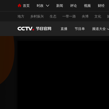
首页
时政
新闻
评论
视频
财经
人民领袖习近平
直播
海外频道
片库
iPanda
栏目大全
联播+
English
中国领导人
节目单
Монгол
听音
央视快评
微视频
习
地方
乡村振兴
生态
一带一路
央博
文化
直播
节目单
频道大全
总台春晚
网络春晚
共产党员网
秧纪录
新闻
国内
国际
评论
经济
军事
人民领袖习近平
联播+
热解读
天天学习
视频
小央视频
小央直播
直播中国
熊猫
现场
前线
比划
快看
蓝海中国
新兵
体育
直播
竞猜
2026年世界杯
2026
VIP会员
CCTV奥林匹克频道
生活体育大会