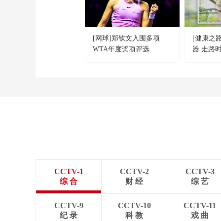
[网球]郑钦文入围多项
[健康之
WTA年度奖项评选
器 走路
CCTV-1
CCTV-2
CCTV-3
综 合
财 经
综 艺
CCTV-9
CCTV-10
CCTV-11
纪 录
科 教
戏 曲