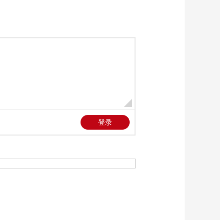
食品行业潜在价格操
00:01:03
纵行为
[第一时间]美国：苹果
公司人事动荡 多名高
管职位变动
00:01:37
[第一时间]马斯克否
认“SpaceX冲击8000亿
美元估值”传闻
00:01:25
[第一时间]美国加州近
期频发误食毒蘑菇事
件 已致1人死亡
00:00:57
[第一时间]以方称将很
快推动加沙停火第二
阶段谈判
00:01:28
[第一时间]智利车厘子
迎采收高峰期 记者探
访主产区
00:02:35
[第一时间]智利：出口