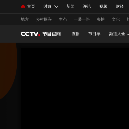
首页
时政
新闻
评论
视频
财经
人民领袖习近平
直播
海外频道
片库
iPanda
栏目大全
联播+
English
中国领导人
节目单
Монгол
听音
央视快评
微视频
习
地方
乡村振兴
生态
一带一路
央博
文化
直播
节目单
频道大全
总台春晚
网络春晚
共产党员网
秧纪录
新闻
国内
国际
评论
经济
军事
人民领袖习近平
联播+
热解读
天天学习
视频
小央视频
小央直播
直播中国
熊猫
现场
前线
比划
快看
蓝海中国
新兵
体育
直播
竞猜
2026年世界杯
2026年
VIP会员
CCTV奥林匹克频道
生活体育大会