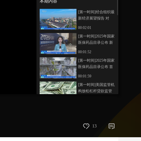
本期内容
艺术
汽车
数智
5G
产业+
[第一时间]经合组织最
新经济展望报告 对
时尚
天气
才艺
网展
央央好物
2025年中国经济增速
00:02:01
预测继续上调到5%
[第一时间]2025年国家
医保药品目录公布 新
增114种药品 其中50种
00:01:52
为“全球新”创新药
[第一时间]2025年国家
医保药品目录公布 首
版商保创新药目录共
00:01:59
纳入19种药品
[第一时间]美国监管机
构放松杠杆贷款监管
00:01:41
[第一时间]美国明尼苏
达州：系列社会福利
诈骗案涉案金额超10
00:02:22
13
亿美元
[第一时间]通胀高企
特朗普下令调查美国