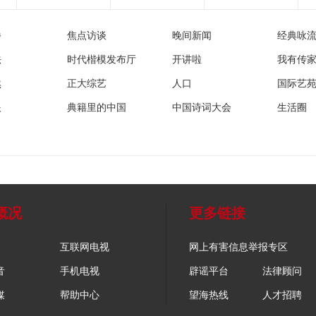
播
焦点访谈
晚间新闻
经典咏
法
时代楷模发布厅
开讲啦
我有传
然
正大综艺
人口
国际艺
眼
典籍里的中国
中国诗词大会
生活圈
概况
更多链接
互联网电视
网上有害信息举报专区
音
手机电视
辟谣平台
法律顾问
媒
帮助中心
望海热线
人才招聘