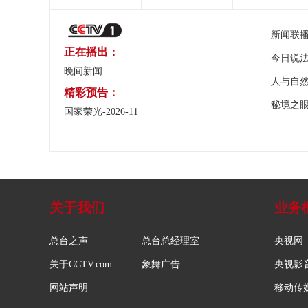
新闻联
正在播出：
今日说
晚间新闻
人与自
精彩预告：
秘境之
国家荣光-2026-11
关于我们
业务
总台之声
总台总经理室
央视网
关于CCTV.com
象舞广告
央视影
网站声明
移动传