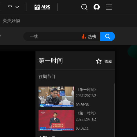
中
央央好物
热榜
第一时间
收藏
[第一时间]城市
正在播放
向“新” 湖北武汉：咸安坊老街
往期节目
区里的多元新活力
《第一时间》
20251207 2/2
00:56:38
《第一时间》
20251207 1/2
合体育
亚冬会
00:56:11