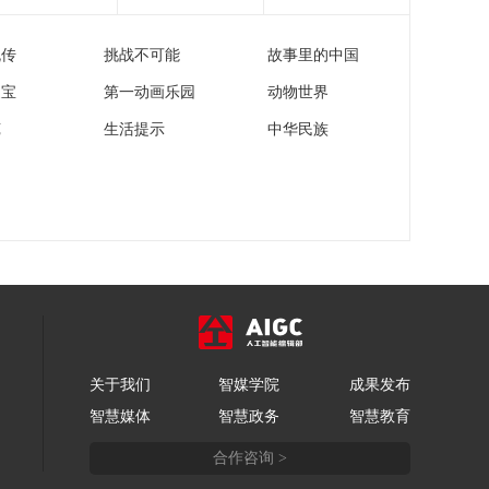
[第一时间]江苏：连云
港海鲜热销 邳州火锅
流传
挑战不可能
故事里的中国
消费激增
00:01:12
家宝
第一动画乐园
动物世界
[第一时间]安徽临泉：
冬日寒意浓 羊肉汤暖
苑
生活提示
中华民族
人心
00:01:57
[第一时间]黑龙江：松
花江部分河段进入封
冻期
00:01:06
[第一时间]壶口瀑布现
双彩虹冰挂景观
00:00:57
[第一时间]农谚新
解：“麦盖三层被” 冬
关于我们
智媒学院
成果发布
雪到底好在哪
00:02:48
智慧媒体
智慧政务
智慧教育
[第一时间]两股冷空气
合作咨询 >
接连来袭 多地气温起
伏大