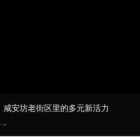
央博
非遗
文化
旅游
科普
健康
乐龄
阅读
云起
超级工厂
智敬中国
全民健康
颜选攻略
海洋
热播榜
总台企业白名单
汉：咸安坊老街区里的多元新活力
介