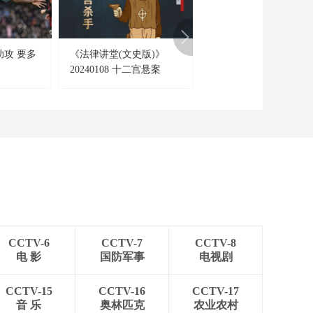
[第一时间]中药材市场
用
观察 河北安国：中药
材新季上市 部分大宗
00:01:25
品种价格走低
助攻 要多
《法律讲堂(文史版)》
[越战越勇]选手于晶景
[第一时间]中药材市场
20240108 十二宫悬案
李湘蕴的精彩表现
观察 前期高价刺激扩
产潮 部分中药材今年
（1）初次行凶 两人丧命
00:01:43
量增价跌
[第一时间]中药材市场
观察 药食同源受青睐
带动中药材种植结构
00:01:56
转型
[第一时间]云南咖啡迎
来采摘季 研学游开拓
消费新场景
00:02:38
[第一时间]浙江宁波：
海鲜干货迎销售旺季
CCTV-6
CCTV-7
CCTV-8
00:01:24
电 影
国防军事
电视剧
[第一时间]浙江金华：
大雪节气晒火腿 传统
CCTV-15
CCTV-16
CCTV-17
工艺酿就冬日美味
音 乐
奥林匹克
农业农村
00:01:49