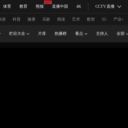
体育
教育
熊猫
直播中国
4K
CCTV.直播
式妙语
主持人
下载央视影音
热解读
天天学习
旅游
科普
健康
乐龄
阅读
艺术
数智
5G
产业+
栏目大全
片库
热播榜
看点
主持人
全部
纪录片网
国家大剧院
大型活动
科技
法治
文娱
人物
公益
图片
习式妙语
央视快评
央视网评
光华锐评
锋面
频道
VR/AR
4K专区
全景新闻
请入列
人生第一次
人生第二次
冬奥会
CBA
NBA
中超
国足
国际足球
网球
综
体育江湖
文化体育
冰雪道路
足球道路