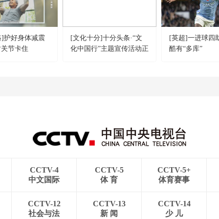
路]护好身体减震
[文化十分]十分头条·“文
[英超]一进球四
时关节卡住
化中国行”主题宣传活动正
酷有“多库”
式启动——聚焦中华优秀
传统文化传承发展
CCTV-4
CCTV-5
CCTV-5+
中文国际
体 育
体育赛事
CCTV-12
CCTV-13
CCTV-14
社会与法
新 闻
少 儿