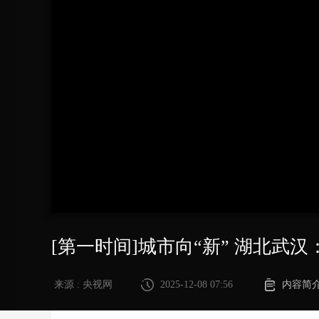
财经
教育
乡村振兴
生态环境
一带一路
大国智造
大国展会
大国保险
云顶对话
CCTV.节目官网
直播
节目单
栏目
片库
[第一时间]城市向“新” 湖北武
来源 : 央视网
2025-12-08 07:56
内容简