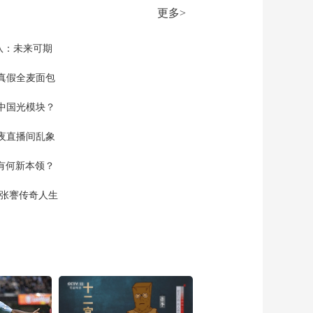
车厘子约九成销往中
更多>
国
00:01:33
[第一时间]北京大兴国
队：未来可期
际机场年旅客吞吐量
首次突破5000万人次
真假全麦面包
00:01:48
[第一时间]新国标电动
中国光模块？
自行车陆续到店开售
车型种类不断增加
00:01:38
夜直播间乱象
[第一时间]城市向“新”
空有何新本领？
湖北武汉：咸安坊老
街区里的多元新活力
00:02:10
现张謇传奇人生
[第一时间]城市向“新”
广东深圳：奶盒回
收“走进”校园 城市发
00:01:49
展向“绿”转型
[第一时间]城市向“新”
广东深圳：建筑垃圾
回收试点“明码标价”
00:02:28
处置后部分能再次利