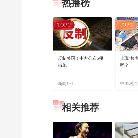
热播榜
TOP 1
TOP 2
反制美国！中方公布5项
上班“摸
措施
吗？
新闻1+1
中国法治
相关推荐