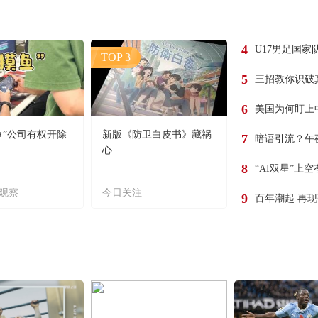
4
U17男足国家
TOP 3
5
三招教你识破
6
美国为何盯上
鱼”公司有权开除
新版《防卫白皮书》藏祸
7
暗语引流？午
心
8
“AI双星”上
观察
今日关注
9
百年潮起 再