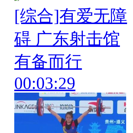
[综合]有爱无障
碍 广东射击馆
有备而行
00:03:29