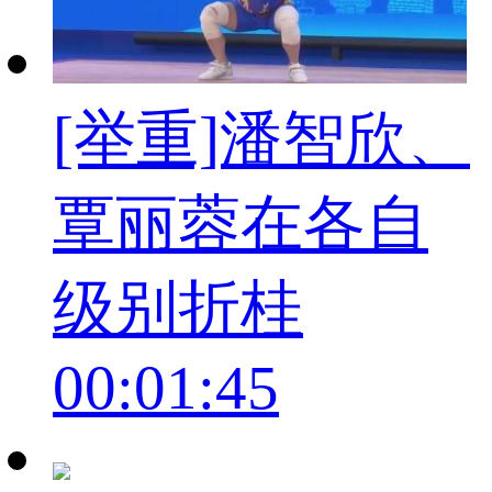
[举重]潘智欣、
覃丽蓉在各自
级别折桂
00:01:45