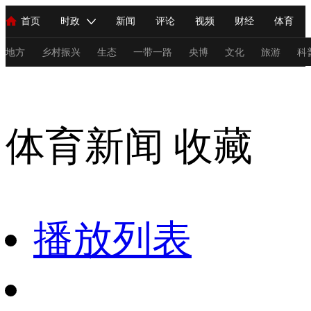
首页
时政
新闻
评论
视频
财经
体育
人民领袖习近平
直播
海外频道
片库
iPanda
栏目大全
联播+
English
中国领导人
节目单
Монгол
听音
央视快评
微视频
习式妙语
主持人
地方
乡村振兴
生态
一带一路
央博
文化
旅游
科
体育新闻
总台春晚
网络春晚
共产党员网
秧纪录
纪录片网
体育新闻
收藏
新闻
国内
国际
评论
经济
军事
科技
法
人民领袖习近平
联播+
热解读
天天学习
习式妙语
视频
小央视频
小央直播
直播中国
熊猫频道
V
播放列表
现场
前线
比划
快看
蓝海中国
新兵请入列
体育
直播
竞猜
2026年世界杯
2026年冬奥会
C
VIP会员
CCTV奥林匹克频道
生活体育大会
体育江湖