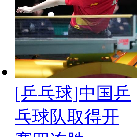
[乒乓球]中国乒
乓球队取得开