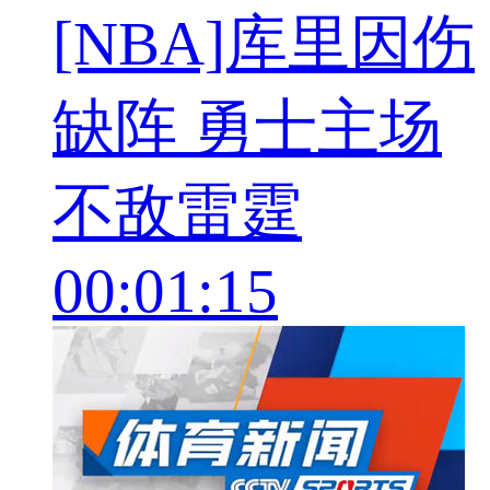
[NBA]库里因伤
缺阵 勇士主场
不敌雷霆
00:01:15