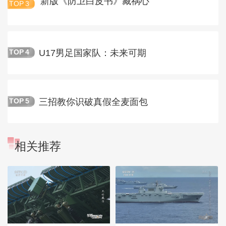
新版《防卫白皮书》藏祸心
TOP
3
U17男足国家队：未来可期
TOP
4
三招教你识破真假全麦面包
TOP
5
相关推荐