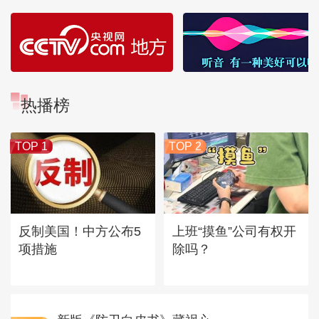
热播榜
TOP 1
TOP 2
反制美国！中方公布5
上班“摸鱼”公司有权开
项措施
除吗？