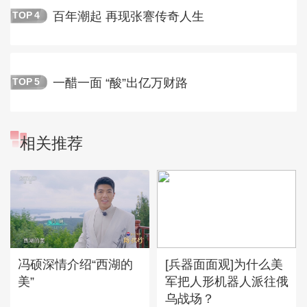
百年潮起 再现张謇传奇人生
TOP
4
一醋一面 “酸”出亿万财路
TOP
5
相关推荐
冯硕深情介绍“西湖的
[兵器面面观]为什么美
美”
军把人形机器人派往俄
乌战场？