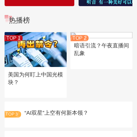
热播榜
TOP 1
TOP 2
暗语引流？午夜直播间
乱象
美国为何盯上中国光模
块？
“AI双星”上空有何新本领？
TOP
3