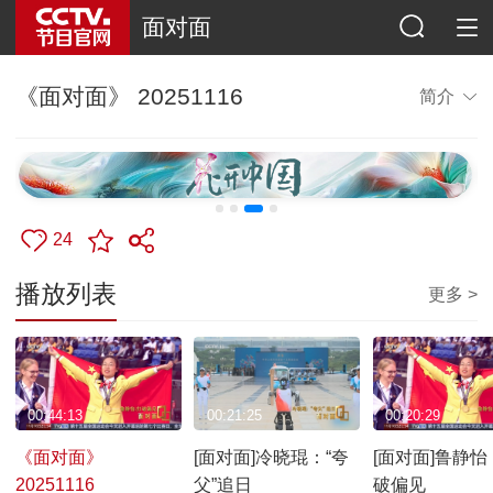
面对面
《面对面》 20251116
简介
24
播放列表
更多 >
00:44:13
00:21:25
00:20:29
《面对面》
[面对面]冷晓琨：“夸
[面对面]鲁静怡
20251116
父”追日
破偏见