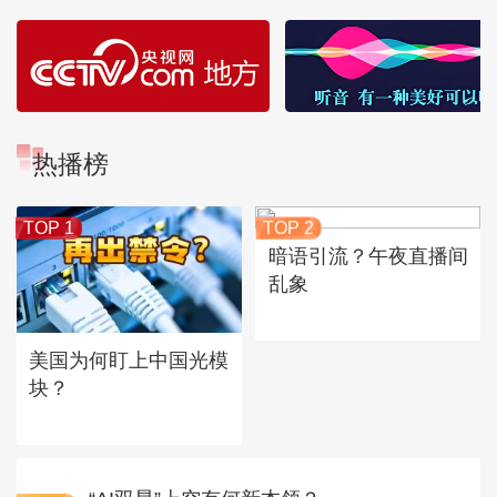
热播榜
TOP 1
TOP 2
暗语引流？午夜直播间
乱象
美国为何盯上中国光模
块？