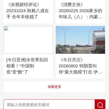
《央视财经评论》
《消费主张》
20231024 秋粮八成在
20260225 2026家乡的
手 全年丰收稳了
年味儿（八）：内蒙古
通辽
[今日亚洲]令世界刮目
《今日关注》
相看！“中国制
20260802 特朗普叫
造”变“酷”了
停“最大规模”打击 伊朗
称摧毁美军F-35战机
加载更多