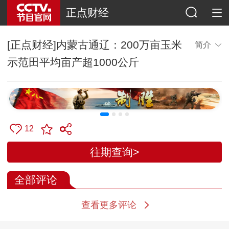
正点财经
[正点财经]内蒙古通辽：200万亩玉米
简介
示范田平均亩产超1000公斤
12
往期查询>
全部评论
查看更多评论