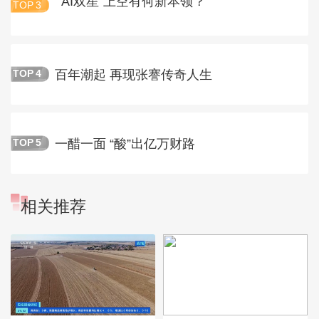
“AI双星”上空有何新本领？
TOP
3
百年潮起 再现张謇传奇人生
TOP
4
一醋一面 “酸”出亿万财路
TOP
5
相关推荐