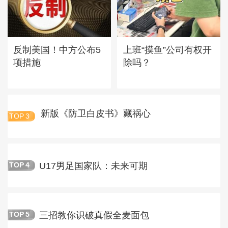
反制美国！中方公布5
上班“摸鱼”公司有权开
项措施
除吗？
新版《防卫白皮书》藏祸心
TOP
3
U17男足国家队：未来可期
TOP
4
三招教你识破真假全麦面包
TOP
5