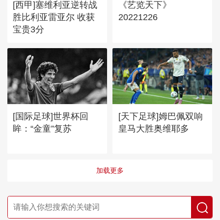
[西甲]塞维利亚逆转战
《艺览天下》
胜比利亚雷亚尔 收获
20221226
宝贵3分
[国际足球]世界杯回
[天下足球]姆巴佩双响
眸：“金童”复苏
皇马大胜奥维耶多
加载更多