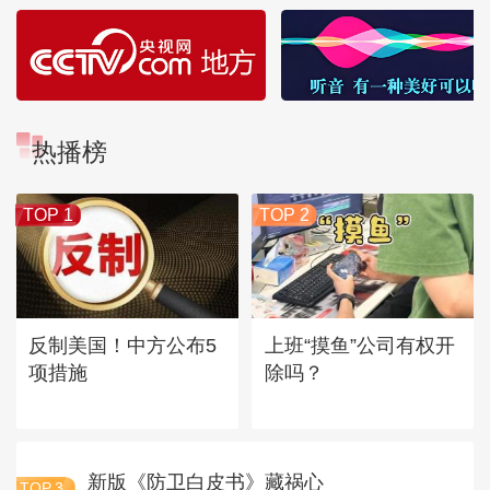
热播榜
TOP 1
TOP 2
反制美国！中方公布5
上班“摸鱼”公司有权开
项措施
除吗？
新版《防卫白皮书》藏祸心
TOP
3