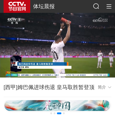
体坛晨报
[西甲]姆巴佩进球伤退 皇马取胜暂登顶
简介