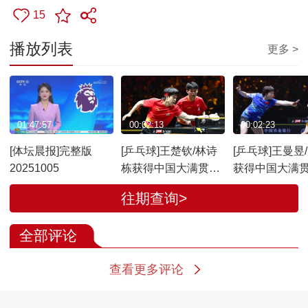
15
播放列表
更多 >
01:47:57
00:02:13
00:02:23
[体坛晨报]完整版
[乒乓球]王楚钦/林诗
[乒乓球]王曼昱
20251005
栋获得中国大满贯男
获得中国大满
双冠军
冠军
往期查询>
全部评论
查看更多评论