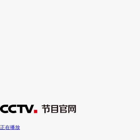
财经
教育
乡村振兴
生态环境
一带一路
央博
大国智造
大国展会
大国保险
云顶对话
云起
超
CCTV.节目官网
直播
节目单
栏目
片库
热播榜
正在播放