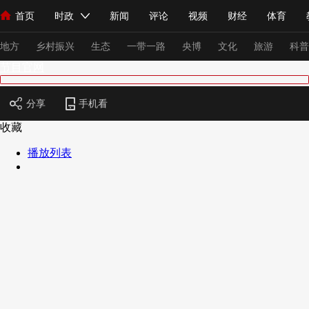
首页
时政
新闻
评论
视频
财经
体育
人民领袖习近平
直播
海外频道
片库
iPanda
栏目大全
联播+
English
中国领导人
节目单
Монгол
听音
央视快评
微视频
习式妙语
主持人
下
地方
乡村振兴
生态
一带一路
央博
文化
旅游
科普
节目官网
总台春晚
网络春晚
共产党员网
秧纪录
纪录片网
分享
手机看
收藏
播放列表
新闻
国内
国际
评论
经济
军事
科技
法
人民领袖习近平
联播+
热解读
天天学习
习式妙语
视频
小央视频
小央直播
直播中国
熊猫频道
V
现场
前线
比划
快看
蓝海中国
新兵请入列
体育
直播
竞猜
2026年世界杯
2026年冬奥会
VIP会员
CCTV奥林匹克频道
生活体育大会
体育江湖